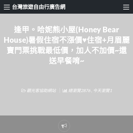
台灣旅遊自由行廣告網
逢甲。哈妮熊小屋(Honey Bear
House)暑假住宿不漲價♥住宿+月眉麗
寶門票挑戰最低價，加人不加價~還
送早餐唷~
觀光客協助網站
總瀏覽2876 , 今天瀏覽1
Report