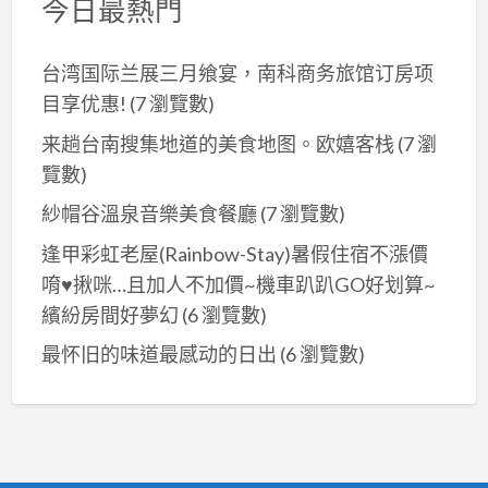
今日最熱門
台湾国际兰展三月飨宴，南科商务旅馆订房项
目享优惠!
(7 瀏覽數)
来趟台南搜集地道的美食地图。欧嬉客栈
(7 瀏
覽數)
紗帽谷溫泉音樂美食餐廳
(7 瀏覽數)
逢甲彩虹老屋(Rainbow-Stay)暑假住宿不漲價
唷♥揪咪…且加人不加價~機車趴趴GO好划算~
繽紛房間好夢幻
(6 瀏覽數)
最怀旧的味道最感动的日出
(6 瀏覽數)