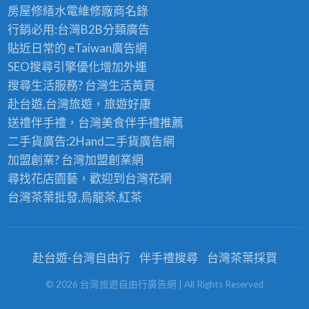
房屋修繕
水電維修廠商名錄
行銷必用:台灣B2B
分類廣告
貼近日常的
eTaiwan廣告網
SEO搜尋引擎優化
增加外連
搜尋生活服務? 台灣
生活黃頁
赴台遊,台灣旅遊
，旅遊好康
送禮伴手禮，台灣美食
伴手禮
推薦
二手貨廣告:2Hand
二手貨
廣告網
加盟創業? 台灣
加盟創業
網
尋找花店園藝，歡迎到
台灣花網
台灣茶葉批發
,烏龍茶,紅茶
赴台遊-台灣自由行
伴手禮搜尋
台灣茶葉採買
©
2026
台灣旅遊自由行廣告網
| All Rights Reserved