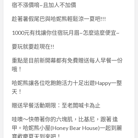
宿不漲價唷~且加人不加價
趁著暑假尾巴與哈妮熊輕鬆涼一夏吧!!!
1000元有找讓你住宿玩月眉~怎麼這麼便宜~
要玩就要趁現在!!
重點是目前新開幕都有免費贈送每人早餐一份
哦！
哈妮熊讓各位吃飽飽活力十足出遊Happy一整
天！
贈送早餐活動期限：至老闆喊卡為止
哇噢～快帶著你的六塊肌，比基尼，跟著 逢
甲。哈妮熊小屋(Honey Bear House)一起到麗
寶歡慶夏天到來吧！