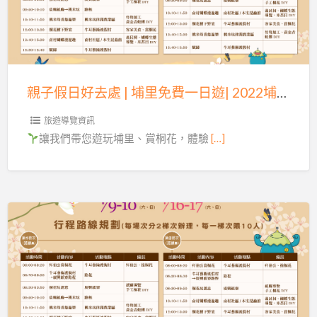
日
好
去
處
|
親子假日好去處 | 埔里免費一日遊| 2022埔里桐心桐遊 |
埔
里
旅遊導覽資訊
免
讓我們帶您遊玩埔里、賞桐花，體驗
[…]
費
一
日
遊|
2022
最
埔
新
里
2022
桐
賞
心
桐