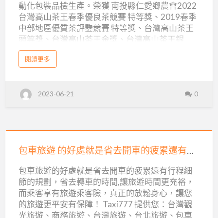
龍
動化包裝品檢生產。榮獲 南投縣仁愛鄉農會2022
茶,
台灣高山茶王春季優良茶競賽 特等獎、2019春季
紅
中部地區優質茶評鑒競賽 特等獎、台灣高山茶王
頭等獎、台灣高山茶王金獎、台灣高山茶王銀
茶,
獎、全國小葉種紅茶頭等獎、桃園市拉拉山春季
東
a
閱讀更多
高山茶競賽銀牌獎、銅牌獎…等等的競賽殊榮。 樂
b
方
o
菁茶葉的高山茶園與製茶廠位於台灣南投仁愛鄉
u
美
t
高峰山，採茶茶區海拔高度介於1500-2600公尺
台
人
2023-06-21
0
灣
處，高海拔茶葉品質更具有獨特優越性。 樂菁茶
茶
批
葉批發專業經營: 台灣高山茶、烏龍茶、紅茶、綠
,
高
茶、東方美人…等，茶區除自有茶園與週邊契作茶
山
發
茶
園之外，在各知名茶區均有長年合作之茶農與茶
,
供
包
烏
廠，包括竹山、杉林溪、阿里山、梨山、福壽
龍
應：
茶
車
包車旅遊 的好處就是省去開車的疲累還有行程細節的規劃
山、華崗、玉山、大禹嶺…等，並能為客戶提供傳
,
樂
紅
旅
統包裝、茶包、三角立體茶包、一口包的客製化
茶
包車旅遊的好處就是省去開車的疲累還有行程細
,
菁
包裝服務。 藉由本文的整理，將2023年春茶工作
遊
東
節的規劃，省去轉車的時間,讓旅遊時間更充裕，
方
逐一列表，供茶友與客戶們掌握樂菁茶業在各山
茶
的
美
而乘客享有旅遊乘客險，真正的放鬆身心，讓您
人
系的製茶與批發等等的工作記錄。2023年高海拔
業
批
好
的旅遊更平安有保障！ Taxi777 提供您：台灣觀
發
春茶從4月底開始至5月份，陸續採收茶園包括：
2023
供
處
光旅遊、商務旅遊、台灣旅遊、台北旅遊、包車
應