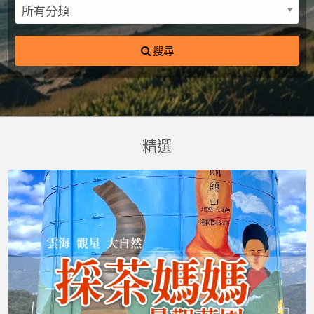
搜尋
精選
採
茶
媽