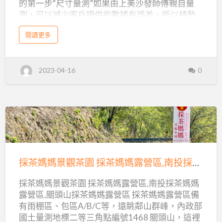
的第一步“尺寸量測”如果由上美沙發師傅親自量
訂
測，可以減少客戶提供的數據有誤差，所以椅墊
做,
訂做的服務範圍限制在桃園、新北、台北市以及
宜
a
閱讀更多
最遠到新竹接近交流道的區域，這也是因為上美
b
蘭
o
沙發的椅墊訂做都是老師傅親力親為，出了趟遠
u
t
椅
門，則廠內的許多工作就要先擱下，在考量到交
宜
2023-04-16
0
蘭
通路程之後不得已只能放棄遠途鄉親的熱情。 然
墊
實
而近幾年來，藉由客戶們的口碑相傳，將上美沙
木
訂
沙
發的品質與專業手藝散播到了原本難以服務的鄉
發
做
椅
鎮，包括宜蘭，在盛情難卻之下，構思出了折衷
墊
訂
的方式，在上美沙發不方便前往丈量的地區，可
做
,
以請參考以下做法： 請您先量好椅子的尺寸，拍
採
宜
蘭
下椅子現況照片，寄email到
椅
茶
墊
service@sofa888.com.tw ，請參考這一篇 訂做沙
訂
媽
做
採茶媽媽景觀茶園 採茶媽媽露營區,南投採茶媽媽露營區,關頭山採茶媽媽露營區
發椅墊,尺寸要怎麼量? 彼此可以先透過電話 03-
媽
2184932 溝通與了解價格 您在前來挑選布料與選
採茶媽媽景觀茶園 採茶媽媽露營區,南投採茶媽媽
景
擇泡棉時，請帶舊椅墊或舊布套帶到上美沙發，
露營區,關頭山採茶媽媽露營區 採茶媽媽露營區備
如此便能突破時…
觀
有雨棚區、包區A/B/C等，遠眺鄰山群峰，內政部
茶
國土量測地標二等三角點編號1468 關頭山，這裡