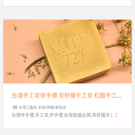
癒
氛
精
美
油
學
Spa
館
開
台
~
始
灣
~
手
歡
工
迎
皂
來
伴
到
手
香
禮
台灣手工皂伴手禮 皂籽瓏手工皂 紅麴手工皂 來台旅客最方便帶回國的伴手禮
緹
皂
薇
籽
台灣工藝品
,
彩妝/保健/美容品
SPA
瓏
台灣伴手禮,手工皂,伴手禮,台灣旅遊必買,皂籽瓏手
[…]
香
手
氛
工