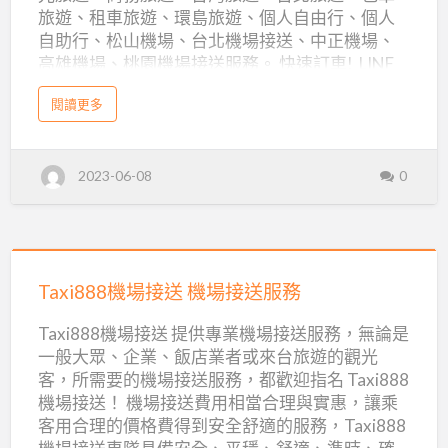
溪底…
：
年
旅遊、租車旅遊、環島旅遊、個人自由行、個人
就
樂
菁
春
自助行、松山機場、台北機場接送、中正機場、
是
茶
業
高雄機場、桃園機場接送服務。 快速訂車! LINE
茶
2
省
0
生活圈: @a0913555865 (點此加LINE客
工
2
去
a
閱讀更多
3
服) , Wechat 微信: a0913555865 (點此加微信客
b
年
作
開
o
春
服) 歡迎暢遊台灣，凡是觀光旅遊、商務旅遊所需
u
茶
全
t
車
工
要的交通服務，找我們就對了！我們專業提供的
包
作
記
2023-06-08
0
車
台灣環島旅遊，在北部地區如常見的陽明山、 故
全
的
旅
記
宮博物院、台北 101、士林官邸，其它如：知名
遊
錄
錄
疲
的
夜市、慈湖、日月潭、 阿里山、墾丁、太魯閣公
好
累
處
園…等等，邊逛邊玩，品嚐各地寶島台灣小吃、美
就
Taxi888
是
還
食、特產。 台灣旅遊自由行己經是潮流了，長途
省
去
機
有
Taxi888機場接送 機場接送服務
跋涉，開車是挺累人的，無論是累到自己或家中
開
車
場
行
開車的親朋好友，不慎發生意外，那就更不划算
的
Taxi888機場接送 提供專業機場接送服務，無論是
疲
了！自助旅行，需要行程規劃、訂機票旅館，到
接
程
累
一般大眾、企業、飯店業者或來台旅遊的觀光
還
了目的地，還要自己看地圖認路和尋找交通工
送
有
細
客，所需要的機場接送服務，都歡迎指名 Taxi888
行
具，無法享受休閒的時間跟心情，我們提供 專業
程
機
節
機場接送！ 機場接送費用相當合理與實惠，讓乘
細
的包車旅遊服務，這些惱人的問題只要交給我
節
場
的
客用合理的價格費得到安全舒適的服務，Taxi888
的
們，接下來的行程路…
規