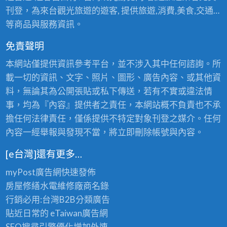
營
關
刊登，為來台觀光旅遊的遊客, 提供旅遊,消費,美食,交通…
區
,
頭
等商品與服務資訊。
關
頭
山
山
採
免責聲明
採
茶
媽
媽
茶
本網站僅提供資訊參考平台，並不涉入其中任何諮詢。所
露
營
媽
載一切的資訊、文字、照片、圖形、廣告內容、或其他資
區
媽
料，無論其為公開張貼或私下傳送，若有不實或違法情
露
事，均為『內容』提供者之責任，本網站概不負責也不承
營
擔任何法律責任，僅係提供不特定對象刊登之媒介。任何
區
內容一經舉報與發現不當，將立即刪除帳號與內容。
[e台灣]還有更多…
myPost廣告網
快速發佈
房屋修繕
水電維修廠商名錄
行銷必用:台灣B2B
分類廣告
貼近日常的
eTaiwan廣告網
SEO搜尋引擎優化
增加外連