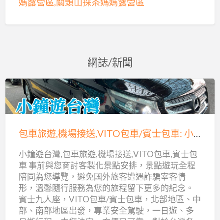
媽露營區,關頭山採茶媽媽露營區
網誌/新聞
包
車
旅
包車旅遊,機場接送,VITO包車/賓士包車: 小鐘遊台灣
遊,
小鐘遊台灣,包車旅遊,機場接送,VITO包車,賓士包
機
車 事前與您商討客製化景點安排，景點遊玩全程
場
陪同為您導覽，避免國外旅客遭遇詐騙宰客情
接
形，溫馨隨行服務為您的旅程留下更多的紀念。
送,VITO
賓士九人座，VITO包車/賓士包車，北部地區、中
包
部、南部地區出發，專業安全駕駛，一日遊、多