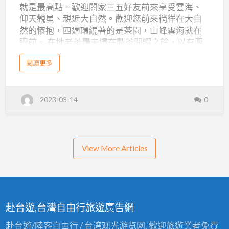
園
就是最高點。歡迎閤家三五好友前來享受雲海、
採
仰天觀星、親近大自然。歡迎您前來徜徉在大自
茶
然的懷抱，四週環繞著的是茶園，山峰雲海就在
眼前。 在地老茶農夫婦在製茶閒暇之餘，以有限
媽
的人力用心打造，雖然山巔物資取得缺困，硬體
媽
a
閱讀更多
設施尚難與商業露營區相比擬，持續改善，以滿
b
露
o
滿的熱情迎接遠道而來的您。 絕無僅有：關頭山
u
營
t
三角點地標編號1468，制高點，眺遠無價風光，
採
區,
2023-03-14
0
茶
四十年老茶廠舊址，茶廠茶園風華再現。 景觀：
媽
南
茶園制高點，有雲海、雲瀑、日出、夕陽日落 寬
媽
景
倘：超大營位，包區休閒不擁擠，輕鬆無干擾 視
觀
投
茶
野：360度山景，遠眺合歡山層層山峰 星空：無
園
採
採
光害，銀河直擊 步道：環區步道，最少的人工設
View More Articles
茶
茶
媽
施，最豐富的大自然 南投縣仁愛鄉大同村關頭山
媽
媽
露
採茶媽媽露營區 雲海 觀星 大自然 採茶媽媽露營區
營
區
媽
https://tmama1468.taiwan.idv.tw/ LINE
,
南
ID:@tmama1468
露
投
採
赴台遊,台灣自由行旅遊廣告網
營
茶
媽
區,
媽
赴台遊/陸客自由行 / 台湾观光游览网. 歡迎旅遊業者免費
露