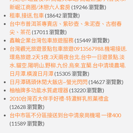
新崛江商圈/沐戀六人套房
(19246 瀏覽數)
租車,接送,包車
(18642 瀏覽數)
台中市普洱茶專賣店、紫砂壺、朱泥壺、古樹春
尖、茶花
(17011 瀏覽數)
鑫輪企業台灣包車旅遊服務
(15449 瀏覽數)
台灣觀光旅遊景點包車旅遊0913567988.機場接送.
環島旅遊.2天1夜.3天兩夜台北.台中一日遊景點.淡
水.貓空.陽明山.野柳.九份.烏來.宜蘭.台中清境農場.
日月潭.橫渡日月潭
(15305 瀏覽數)
日月潭碼頭休閒大飯店~螢光閃閃
(14627 瀏覽數)
柚柚牌多功能水質處理器
(13220 瀏覽數)
2010台灣百大伴手好禮-特濃鮮乳煎菓禮盒
(12628 瀏覽數)
台中市區不分區接送到台中清泉崗機場 一律400
(11589 瀏覽數)