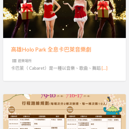
Holo
Park
全
息
卡
巴
高雄Holo Park 全息卡巴萊音樂劇
萊
音
遊樂場所
樂
卡巴萊（ Cabaret）是一種以音樂、歌曲、舞蹈
[…]
劇
親
子
假