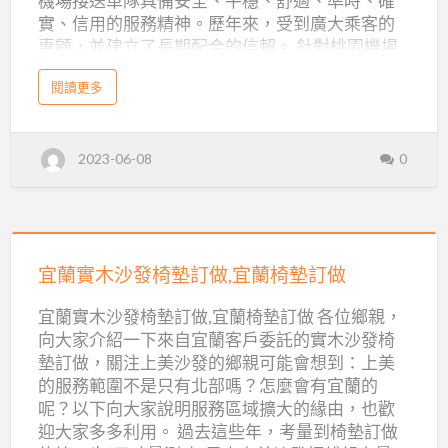
機場接送車隊具備安全、平穩、舒適、準時、確
接
規
劃
實、信用的服務精神。歷年來，受到廣大乘客的
送
劃
惠顧，並建立了長期配合的信賴。 針對桃園機場
服
接送的服務範圍，包括：台北到桃園機場接送,新
務
a
閱讀更多
竹到桃園機場接送。其它縣市如台中、台南、彰
b
o
化等地區，需要到桃園機場接送的旅客，也歡迎
u
t
與我們聯繫，我們有各區域合作的業者能提供優
T
2023-06-08
0
a
質的機場接送服務，而機場接送費用也相當合
x
理。 機場接送服務, 台灣觀光旅遊, 個人自由行, 包
i
8
車旅遊服務, 24H服務！ 快速訂車! LINE生活圈:
8
8
@a0913555865 (點此加LINE客服) , Wechat 微信:
機
宜
場
a0913555865 (點此加微信客服) 機場接送
接
送
蘭
宜蘭實木沙發椅墊訂做,宜蘭椅墊訂做
Taxi888 以最專業的接送司機、氣派的接送車輛，
機
場
實
開啟您愉快旅程、接送您平安抵達，並提供親
接
宜蘭實木沙發椅墊訂做,宜蘭椅墊訂做 各位鄉親，
送
切、熱心、且訓練有素的專業機場接送司機為您
木
服
向大家介紹一下來自宜蘭客戶委託的實木沙發椅
務
服務，讓您方便安排需要的機場接送服務。此
沙
墊訂做，關注上美沙發的鄉親可能會想到：上美
外，多種高級車款提供安全、準時、舒適的機場
發
的服務範圍不是只有北部嗎？怎麼會有宜蘭的
接送服務，24小時服務讓您輕鬆解決您出國、返
椅
呢？以下向大家說明服務區域擴大的緣由，也歡
國或…
迎大家多多利用。 過去這些年，考量到椅墊訂做
墊