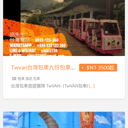
便
伴
帶
Twvan
手
回
台
禮
國
灣
的
包
伴
車
手
九
禮
份
皂
包
Twvan台灣包車九份包車台北包車台中宜蘭 自由行 安全旅遊包車
$NT 3500起
籽
車
瓏
台
租車,接送,包車
手
北
台灣包車旅遊團隊 TwVAN- (TwVAN包車)
[…]
工
包
皂
車
台
中
宜
採