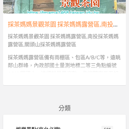
媽
景
觀
採茶媽媽景觀茶園 採茶媽媽露營區,南投採茶媽媽露營區,關頭山採茶媽媽露營區
茶
園
採茶媽媽景觀茶園 採茶媽媽露營區,南投採茶媽媽
採
露營區,關頭山採茶媽媽露營區
茶
採茶媽媽露營區備有雨棚區、包區A/B/C等，遠眺
媽
鄰山群峰，內政部國土量測地標二等三角點編號
媽
1468 關頭山，這裡就是最高點。歡迎閤家三五好
露
友前來享受雲海、仰天觀星、親近大自然。歡迎
營
區,
您前來徜徉在大自然的懷抱，四週環繞著的是茶
南
園，山峰雲海就在眼前。 在地老茶農夫婦在製茶
投
閒暇之餘，以有限的人力用心打造，雖然山巔物
分類
採
資取得缺困，硬體設施尚難與商業露營區相比
茶
擬，持續改善，以滿滿的熱情迎接遠道而來的
媽