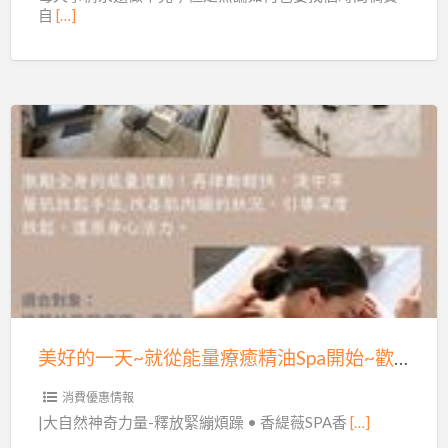
香
自
[…]
癒
氛
精
美
油
學
Spa
館
開
美
始
好
~
的
歡
一
迎
天
來
~
到
就
香
從
緹
美好的一天~就從能量療癒精油Spa開始~歡迎來到香緹薇SPA香氛美學館~(限女性)
能
薇
量
消費優惠情報
SPA
療
|大自然神奇力量-釋放緊繃煩躁 • 香緹薇SPA香
[…]
香