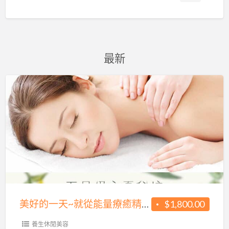
最新
美
好
的
一
天
~
就
從
美好的一天~就從能量療癒精油Spa開始~歡迎來到香緹薇SPA香氛美學館
$1,800.00
能
量
養生休閒美容