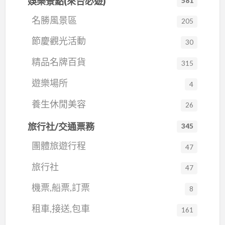
娛樂景點(來台必遊)
您。
581
媽
名勝風景區
205
絕無僅有：關頭山三角點地標編號1468，制高
露
點，眺遠無價風光，四十年老茶廠舊址，茶廠茶
營
節慶觀光活動
30
園風華再現。 景觀：茶園制高點，有雲海、雲
區,
精品名牌百貨
315
瀑、日出、夕陽日落 寬倘：超大營位，包區休閒
關
頭
不擁擠，輕鬆無干擾 視野：360度山景，遠眺合歡
遊樂場所
4
山
山層層山峰 星空：無光害，銀河直擊 步道：環區
養生休閒美容
26
採
步道，最少的人工設施，最豐富的大自然
茶
旅行社/交通票務
345
南投縣仁愛鄉大同村關頭山
媽
團體旅遊行程
媽
47
採茶媽媽露營區 雲海 觀星 大自然
露
旅行社
https://tmama1468.taiwan.idv.tw/ LINE
47
營
ID:@tmama1468
機票,船票,訂票
區
8
租車,接送,包車
161