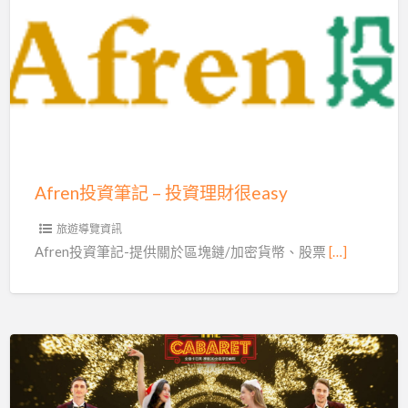
採
Afren
茶
投
媽
資
媽
筆
露
記
營
–
區,
投
關
資
Afren投資筆記 – 投資理財很easy
頭
理
山
財
旅遊導覽資訊
採
很
Afren投資筆記-提供關於區塊鏈/加密貨幣、股票
[…]
茶
easy
媽
媽
露
營
高
區
雄