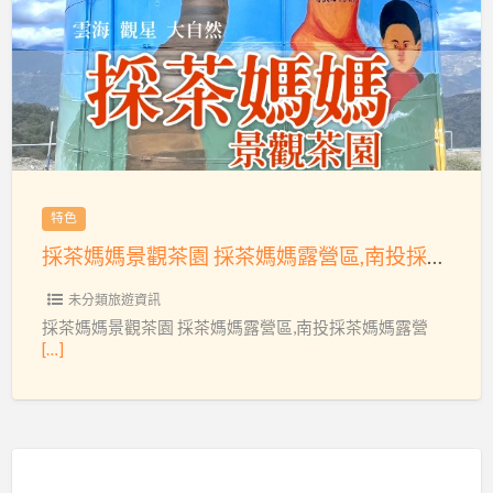
蘭
茶
自
媽
由
媽
行
景
安
觀
全
茶
旅
園
特色
遊
採
包
採茶媽媽景觀茶園 採茶媽媽露營區,南投採茶媽媽露營區,關頭山採茶媽媽露營區
茶
車
媽
未分類旅遊資訊
媽
採茶媽媽景觀茶園 採茶媽媽露營區,南投採茶媽媽露營
露
[…]
營
區,
南
投