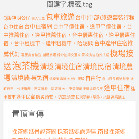
關鍵字,標籤,tag
包車旅遊
台中(中部)旅遊套裝行程
Q版神明公仔
個人包車
台中住宿網
台中平價住宿，逢甲平價住宿，台
台中住宿
中推薦住宿，逢甲推薦住宿，台中優惠住宿，逢甲優惠住
台中逢甲住宿推
宿，台中租機車，逢甲租機車，哈妮熊
機場接
薦代訂
喜慶宴會接送
團體旅遊
婚紗拍攝交通車
影視廣告拍片接送
泡茶機
送
清境民宿
清境
清境住宿
清境農
場
清境農場民宿
自由行
溫泉泡湯接送
登山接駁
自由行長短途包車
計
逢甲住宿
逢
時包車、代接服務、市區接駁、固定接送、 軍營懇親接送返鄉包車
逢甲民宿
防災頭套‧防震頭套
甲夜市
防災頭套，製作，批發
高鐵接送
置頂宣傳
採茶媽媽景觀茶園 採茶媽媽露營區,南投採茶媽