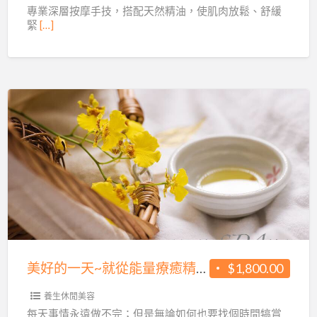
療
專業深層按摩手技，搭配天然精油，使肌肉放鬆、舒緩
緊
[…]
癒
精
油
Spa
開
美
始
好
~
的
歡
一
迎
天
來
~
到
就
香
從
緹
美好的一天~就從能量療癒精油Spa開始~歡迎來到香緹薇SPA香氛美學館~
$1,800.00
能
薇
量
養生休閒美容
SPA
療
每天事情永遠做不完；但是無論如何也要找個時間犒賞