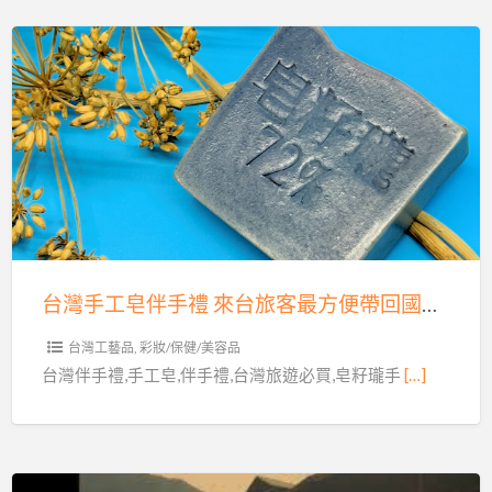
美
皂
學
紅
館
麴
台
~
手
灣
(限
工
手
女
皂
工
性)
來
皂
台
伴
旅
手
客
禮
台灣手工皂伴手禮 來台旅客最方便帶回國的伴手禮 皂籽瓏手工皂
最
來
方
台
台灣工藝品
,
彩妝/保健/美容品
便
旅
台灣伴手禮,手工皂,伴手禮,台灣旅遊必買,皂籽瓏手
[…]
帶
客
回
最
國
方
的