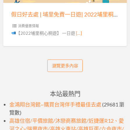
遊
埔
|
里
假日好去處 | 埔里免費一日遊| 2022埔里桐心桐遊 |
免
費
消費優惠情報
一
【2022埔里桐心桐遊】 一日遊
[…]
日
遊|
2022
埔
瀏覽更多內容
里
桐
心
本站最熱門
桐
遊
金鴻翔台灣館~購買台灣伴手禮最佳去處
(29681 瀏
|
覽數)
高雄住宿/平價旅館/沐戀商務旅館/近捷運R12、愛
河之心/瑞豐夜市/高雄火車站/高雄巨蛋/六合夜市/