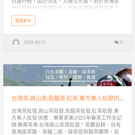
車/
日遊行程，由您決定，方便又可靠。對於台灣各
地行車路線及旅遊特色，皆有高度專業及深度了
賓
解，賓士九人座內裝，皆為高檔裝潢，絕非一般
士
a
閱讀更多
陽春版車體。 手機/LINE/微信/What’sAPP：
b
包
o
0900303998 小鐘遊台灣 全部採用 賓士商務高階
u
車:
t
車款，舒適奢華的車款內裝以及專業高素質的司
包
小
2023-10-11
0
車
機群，提供您最完整的包車服務以及便捷的機場
旅
鐘
接送服務。 包車旅遊、機場接送、包車自由行 台
遊
,
灣環島包車旅遊,台灣包車旅遊,包車旅遊,台北包車
機
遊
場
旅遊,新北包車旅遊,桃園包車旅遊,新竹包車旅遊,
接
台
送
苗栗包車旅遊,台中包車旅遊,南投包車旅遊,彰化包
,
灣
V
車旅遊,雲林包車旅遊,嘉義包車旅遊,台南包車旅
台
I
T
遊,高雄包車旅遊,屏東包車旅遊,墾丁包車旅遊,台
O
灣
包
東包車旅遊,花蓮包車旅遊,宜蘭包車旅遊,九份包車
車
茶,
/
台灣茶,高山茶,烏龍茶,紅茶,東方美人批發供應：樂菁茶業2023年春茶工作全記錄
旅遊,日月潭包車旅遊,清境包車旅遊,阿里山包車旅
賓
高
士
遊,陽明山包車旅遊,環島包車旅遊,自由行包車旅
包
台灣茶批發,高山茶批發,烏龍茶批發,紅茶批發,東
山
車
遊,台灣包車旅遊推薦,台北包車旅遊推…
:
方美人批發 供應：樂菁茶業2023年春茶工作全記
小
茶,
鐘
錄 樂菁茶業 台灣高山茶葉批發！茶農自耕、自有
遊
烏
台
高海拔茶園、茶廠二座、採茶班與製茶團隊，自
灣