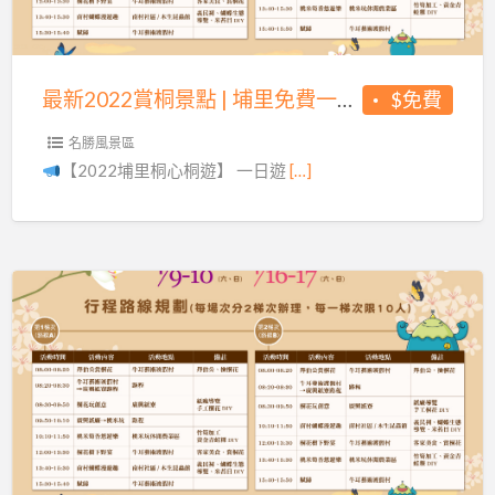
桐
景
遊
點
|
|
最新2022賞桐景點 | 埔里免費一日遊| 2022埔里桐心桐遊 |
$免費
埔
里
名勝風景區
免
【2022埔里桐心桐遊】 一日遊
[…]
費
一
日
遊|
2022
假
埔
日
里
好
桐
去
心
處
桐
|