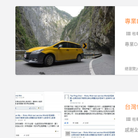
遊.2
最
專
天
佳
業
1
選
DAVID
夜.3
擇-
車
租
天
DAVID
隊
專業D
兩
車
台
夜
隊
灣
台
旅
總瀏覽22
北.
遊.Airport
台
機
中
場
台
一
接
灣
日
送
包
遊
推
車
租
景
薦
旅
點.
感謝全
遊