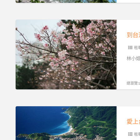
車
包
旅
車
遊,
機
到
機
場
台
場
接
灣
接
送
看
租
送
推
櫻
林小姐 
英
薦
花
語
DAVID
就
司
車
找
總瀏覽19
機.
隊
DAVID
廣
英
車
東
語
隊
愛
話
司
包
上
司
機
車
台
機
廣
去
灣
租
日
東