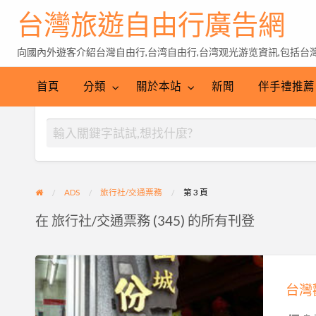
台灣旅遊自由行廣告網
向國內外遊客介紹台灣自由行,台湾自由行,台湾观光游览資訊,包括台灣特
伴
手
台
首頁
分類
關於本站
新聞
伴手禮推薦
禮
灣
推
茶
薦
ADS
旅行社/交通票務
第 3 頁
在 旅行社/交通票務 (345) 的所有刊登
台
灣
觀