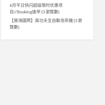
6月平日快闪超级限时优惠项
目//Booking逢甲
(3 瀏覽數)
【晉鴻國際】真功夫全自動泡茶機
(3 瀏
覽數)