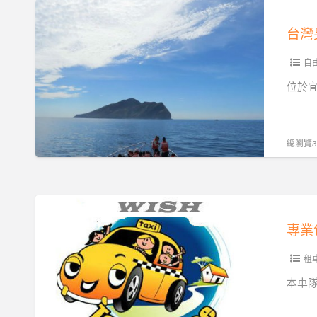
車
台
旅
灣
遊
另
機
類
自
場
包
位於宜
接
車
送
旅
遊-
總瀏覽33
宜
蘭
烏
專
石
業
專業
港
包
賞
車
租
鯨.
旅
本車隊
登
遊
島