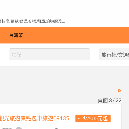
產,景點,娛樂,交通,租車,旅遊服務…
台灣茶
RS
Fe
頁面 3 / 22
for
ad
台灣觀光旅遊景點包車旅遊0913567988.機場接送.環島旅遊.2天1夜.3天兩夜台北.台中一日遊景點.淡水.貓空.陽明山.野柳.九份.烏來.宜蘭.台中清境農場.日月潭.橫渡日月潭
$2500元起
tag
旅