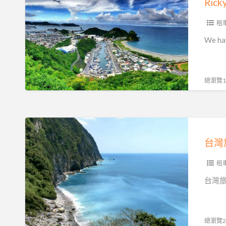
清
日
taxi
境
遊
service-
租
農
讓
DAVID
We ha
場.
您
Wish
日
開
計
月
心
程
總瀏覽15
潭.
遊
車
橫
台
隊-
渡
灣
台
台
日
~
灣
灣
月
自
旅
潭
由
遊
租
行
好
台灣旅
專
好
業
玩
包
~
總瀏覽24