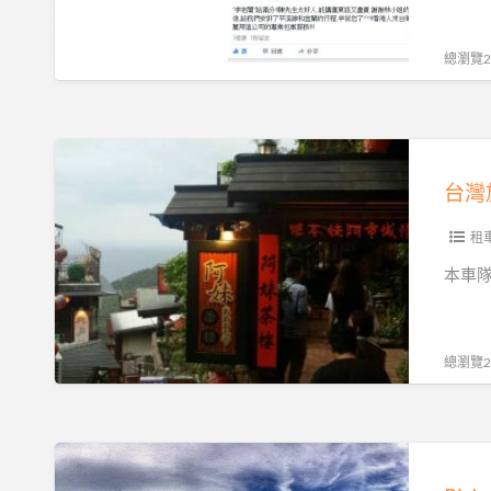
淡
機
水.
場
貓
總瀏覽21
接
空.
送
陽
推
明
台
薦
山.
灣
David
野
旅
車
柳.
遊
租
隊
九
推
本車隊特
為
份.
薦
您
烏
DAVID
服
來.
車
總瀏覽25
務
宜
隊
蘭.
九
台
份
Ricky
中
一
Wish