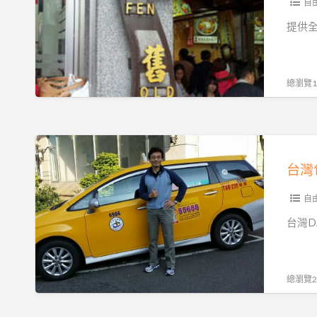
光
自
旅
提供全
遊
景
點
總瀏覽15
包
車
旅
台
遊
灣
0913567988.
包
機
車
自
場
旅
台灣D
接
遊
送.
機
環
場
總瀏覽28
島
接
旅
送