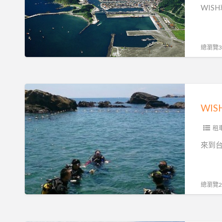
~
包
語
WIS
話
車
7
司
旅
人/9
機
遊
人
總瀏覽30
日
機
座
語
場
車
翻
接
WISH
譯
送
車
服
隊
務
暑
租
團
期
來到
隊
強
力
推
總瀏覽27
薦
包