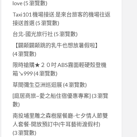
love
(5 瀏覽數)
Taxi101 機場接送 是來台旅客的機場往返
接送首選
(5 瀏覽數)
台北-國光旅行社
(5 瀏覽數)
【闢颠闢颠跳的乳牛也想放暑假啦】
(4 瀏覽數)
限時搶購★２０吋 ABS霧面輕硬殼登機
箱↘999
(4 瀏覽數)
草間彌生亞洲巡迴展
(4 瀏覽數)
[庭居商旅~愛之船住宿優惠專案]
(3 瀏覽
數)
南投埔里雕之森樹屋餐廳-七夕情人節雙
人套餐-開放預訂中(牛耳藝術渡假村)
(3 瀏覽數)