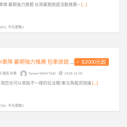
H車隊 暑期強力推薦 台灣暑期旅遊活動推薦—
[…]
51 , 今天瀏覽0
WISH車隊 暑期強力推薦 包車旅遊 機場接送
$2000元起
車,接送,包車
Taiwan WISH TAXI
2018-12-05
台灣您也可以來點不一樣的玩法喔!東北角龍洞灣讓
[…]
02 , 今天瀏覽0