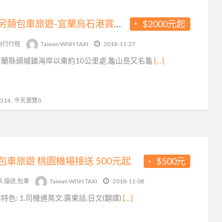
台灣另類包車旅遊-宜蘭烏石港賞鯨.登島之旅
$2000元起
由行行程
Taiwan WISH TAXI
2018-11-27
蘭縣頭城鎮海岸以東約10公里處,龜山島又名龜
[…]
14 , 今天瀏覽0
包車旅遊 桃園機場接送 500元起
$500元
車,接送,包車
Taiwan WISH TAXI
2018-11-08
特色: 1.司機通英文.廣東話.日文(翻譯)
[…]