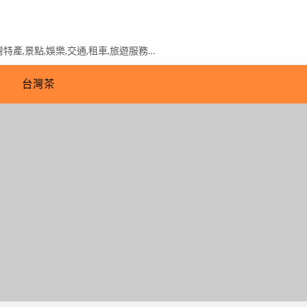
產,景點,娛樂,交通,租車,旅遊服務…
台灣茶