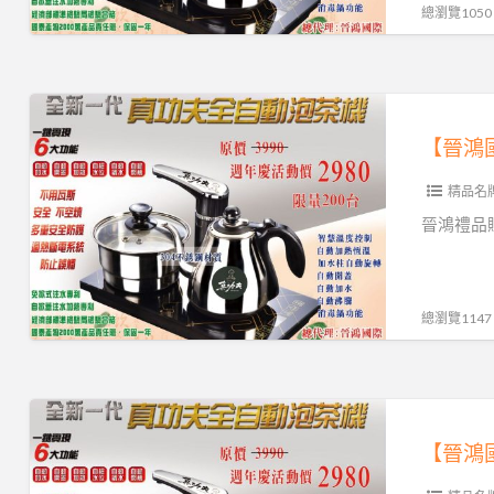
製
套‧
總瀏覽1050
造.
防
工
震
廠
頭
【晉
直
套
鴻
營
＊
國
保
精品名
際】
證
真
晉鴻禮品贈
台
功
灣
夫
製
全
總瀏覽1147
造.
自
工
動
廠
泡
【晉
直
茶
鴻
營
機
國