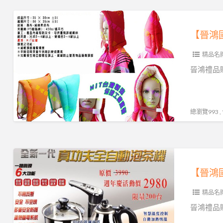
泡
【晉
茶
鴻
機
國
精品名
際】
防
晉鴻禮品贈
災
頭
套‧
總瀏覽993 
防
震
頭
【晉
套
鴻
＊
國
保
精品名
際】
證
真
晉鴻禮品贈
台
功