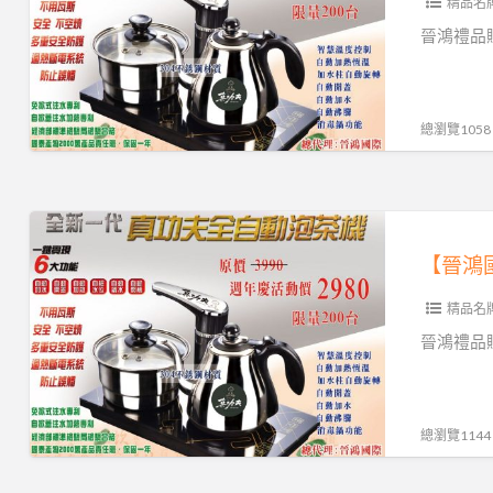
精品名
際】
真
晉鴻禮品贈
功
夫
全
總瀏覽1058
自
動
泡
【晉
茶
鴻
機
國
精品名
際】
真
晉鴻禮品贈
功
夫
全
總瀏覽1144
自
動