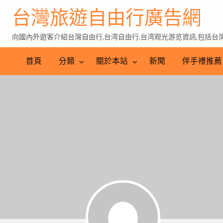
台灣旅遊自由行廣告網
向國內外遊客介紹台灣自由行,台湾自由行,台湾观光游览資訊,包括台灣特
伴
手
台
首頁
分類
關於本站
新聞
伴手禮推薦
禮
灣
推
茶
薦