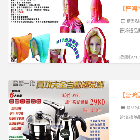
鴻
國
精品名
際】
防
晉鴻禮品贈
災
頭
套‧
總瀏覽971 
防
震
頭
【晉
套
鴻
＊
國
保
精品名
際】
證
防
晉鴻禮品贈
台
災
灣
頭