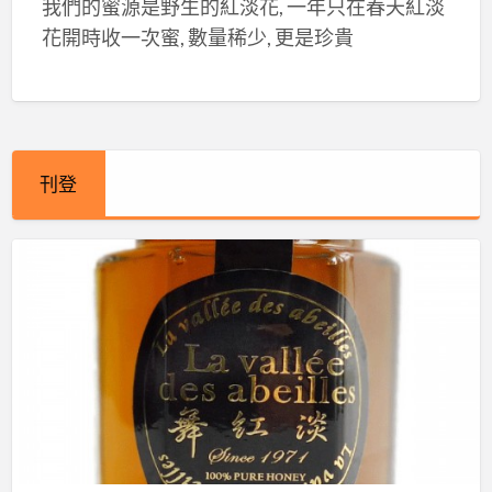
我們的蜜源是野生的紅淡花, 一年只在春天紅淡
花開時收一次蜜, 數量稀少, 更是珍貴
刊登
台
灣
野
生
蜂
蜜
250g
X
6