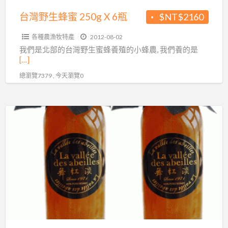
瓶
台灣野生蜂蜜 250g X 6瓶
$NT$2160
各種農漁牧特產
2012-08-02
我們是北部的台灣野生蜜蜂養殖的小蜂農, 我們養的是
[…]
總瀏覽7379 , 今天瀏覽0
台
灣
野
生
蜂
蜜