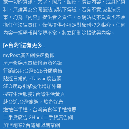
載一切的資訊、文字、照片、圖形、廣告內容、或其他資
料，無論其為公開張貼或私下傳送，若有不實或違法情
事，均為『內容』提供者之責任，本網站概不負責也不承
擔任何法律責任，僅係提供不特定對象刊登之媒介。任何
內容一經舉報與發現不當，將立即刪除帳號與內容。
[e台灣]還有更多…
myPost廣告網
快速發佈
房屋修繕
水電維修廠商名錄
行銷必用:台灣B2B
分類廣告
貼近日常的
eTaiwan廣告網
SEO搜尋引擎優化
增加外連
搜尋生活服務? 台灣
生活黃頁
赴台遊,台灣旅遊
，旅遊好康
送禮伴手禮，台灣美食
伴手禮
推薦
二手貨廣告:2Hand
二手貨
廣告網
加盟創業? 台灣
加盟創業
網