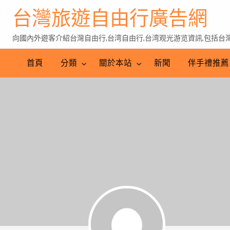
台灣旅遊自由行廣告網
向國內外遊客介紹台灣自由行,台湾自由行,台湾观光游览資訊,包括台灣特
伴
手
台
首頁
分類
關於本站
新聞
伴手禮推薦
禮
灣
推
茶
薦