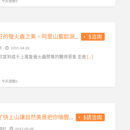
 , 今天瀏覽0
捕捉夏日的螢火蟲之美。阿里山奮起湖大飯店
$洽詢
店
2015-04-28
欣賞到成千上萬隻螢火蟲聚集的難得景象 走進
[…]
 , 今天瀏覽0
春天來了快上山讓自然美景把你喚醒吧，簡單感動就在奮起湖大飯店。
$請洽詢
假村
2015-03-09