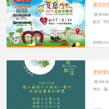
萤、
恋
夏恋阿
逛
阿
老
觀光飯
里
街
山
配合「阿
2015
草
原
總瀏覽1898
音
乐
季，
老
要
街
来
里
玩
旅館,旅
的
喔
星
地址｜嘉义
~
光
一