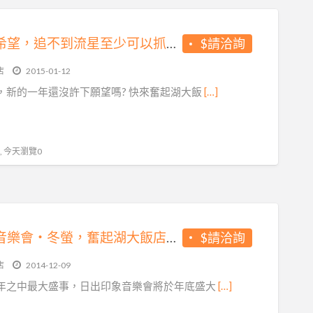
新年新希望，追不到流星至少可以抓住小小微光，奮起湖大飯店螢火蟲季
$請洽詢
店
2015-01-12
，新的一年還沒許下願望嗎? 快來奮起湖大飯
[…]
 , 今天瀏覽0
日出‧音樂會‧冬螢，奮起湖大飯店邀請您一同見證深刻的感動
$請洽詢
店
2014-12-09
年之中最大盛事，日出印象音樂會將於年底盛大
[…]