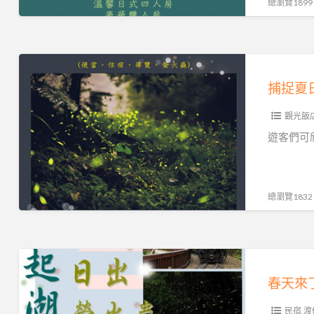
起
總瀏覽1899
来
赏
萤，
捕
阿
捉
里
夏
山
觀光飯
日
奋
的
遊客們可
起
螢
湖
火
大
蟲
總瀏覽1832
饭
之
店
美。
阿
春
里
天
山
來
奮
民宿,渡
了