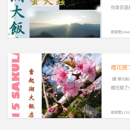
起
快
你是否還
湖
上
大
山
飯
讓
總瀏覽2044
店
自
然
美
櫻
景
花
把
開
你
觀光飯
了!!!
喚
快
櫻花開了! 
醒
到
吧，
奮
簡
起
總瀏覽2170
單
湖
感
大