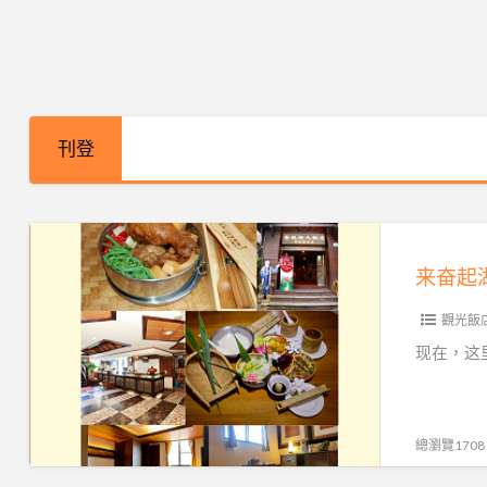
刊登
来
奋
起
觀光飯
湖
有
现在，这
必
吃
美
總瀏覽1708
食