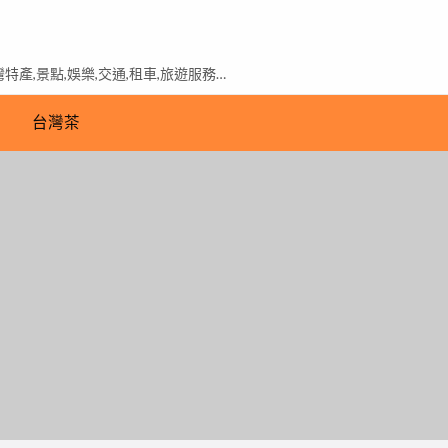
產,景點,娛樂,交通,租車,旅遊服務…
台灣茶