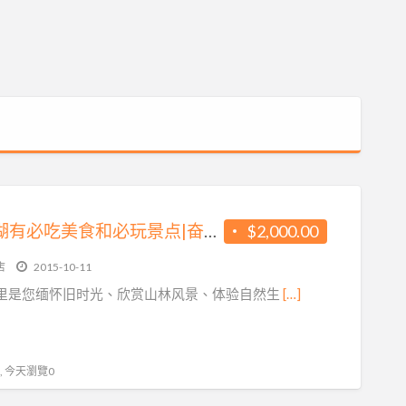
来奋起湖有必吃美食和必玩景点|奋起湖大饭店
$2,000.00
店
2015-10-11
里是您缅怀旧时光、欣赏山林风景、体验自然生
[…]
 , 今天瀏覽0