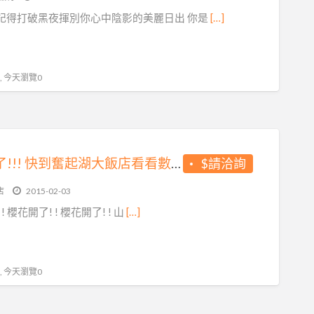
記得打破黑夜揮別你心中陰影的美麗日出 你是
[…]
 , 今天瀏覽0
櫻花開了!!! 快到奮起湖大飯店看看數大便是美的櫻花林吧
$請洽詢
店
2015-02-03
! 櫻花開了! ! 櫻花開了! ! 山
[…]
 , 今天瀏覽0