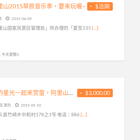
里山2015草原音乐季，要来玩喔~
$洽詢
店
2015-06-09
里山国家风景区管理处」所办理的「夏至235
[…]
 , 今天瀏覽0
老街里的星光一起来赏萤，阿里山奋起湖大饭店
$3,000.00
店,旅社
2015-05-10
县竹崎乡中和村178之1号 电话｜886
[…]