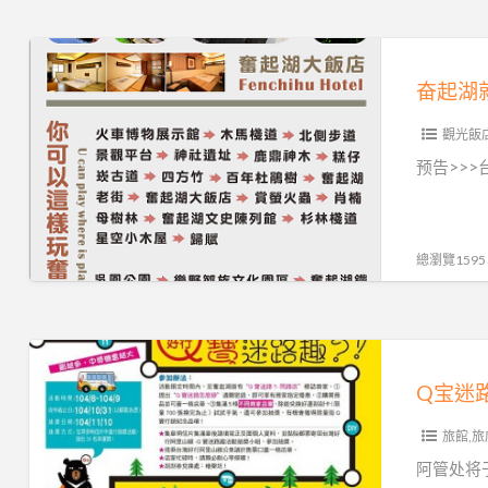
和
必
奋
玩
起
奋起湖
景
湖
点|
觀光飯
就
奋
该
预告>>
起
酱
湖
玩，
大
奋
總瀏覽1595
饭
起
店
湖
大
Q
饭
宝
店
迷
旅館,旅
路
趣
阿管处将于