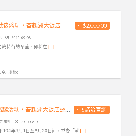
就该酱玩，奋起湖大饭店
$2,000.00
店
2015-09-08
>台湾特有的冬萤，即将在
[…]
 , 今天瀏覽0
Q宝迷路趣活动，奋起湖大饭店邀您一起来找乐趣。
$請洽官網
店,旅社
2015-08-05
104年8月1日至9月30日间，举办「就
[…]