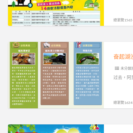
活
动，
奋
總瀏覽1565
起
湖
大
奋
饭
起
奋起湖
店
湖
邀
未分類
没
您
有
过去，阿
一
湖，
起
来
来
吃
總瀏覽1634
找
便
乐
当、
趣。
赏
夏