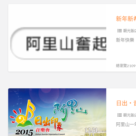
動
飯
新
就
店
年
在
看
新
奮
看
觀光飯
希
起
數
望，
新年快樂
湖
大
追
大
便
不
飯
是
到
總瀏覽2109
店。
美
流
的
星
櫻
至
日
花
少
出‧
林
可
音
吧
以
觀光飯
樂
抓
會‧
阿里山一
住
冬