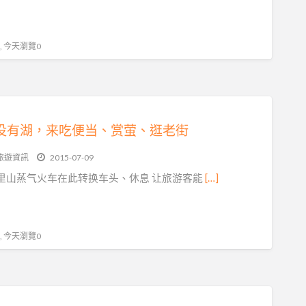
 , 今天瀏覽0
没有湖，来吃便当、赏萤、逛老街
旅遊資訊
2015-07-09
里山蒸气火车在此转换车头、休息 让旅游客能
[…]
 , 今天瀏覽0