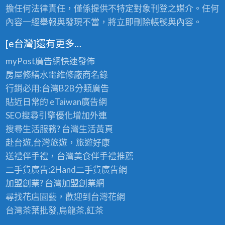
擔任何法律責任，僅係提供不特定對象刊登之媒介。任何
內容一經舉報與發現不當，將立即刪除帳號與內容。
[e台灣]還有更多…
myPost廣告網
快速發佈
房屋修繕
水電維修廠商名錄
行銷必用:台灣B2B
分類廣告
貼近日常的
eTaiwan廣告網
SEO搜尋引擎優化
增加外連
搜尋生活服務? 台灣
生活黃頁
赴台遊,台灣旅遊
，旅遊好康
送禮伴手禮，台灣美食
伴手禮
推薦
二手貨廣告:2Hand
二手貨
廣告網
加盟創業? 台灣
加盟創業
網
尋找花店園藝，歡迎到
台灣花網
台灣茶葉批發
,烏龍茶,紅茶