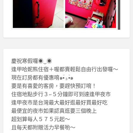
慶祝寒假囉◉‿◉
逢甲哈妮熊住宿＋喔都賣輕鬆自由行出發囉～
現在訂房都有優惠唷๑•́ ₃ •̀๑
要是有喜愛的客房，要趕快預訂唷！
住宿地點步行３~５分鐘即可到達逢甲夜市
逢甲夜市是台灣最大最好逛最好買最好吃
最便宜的夜市如果認真逛要三個晚上
超划算每人５７５元起～
且每天都附贈活力早餐喲～