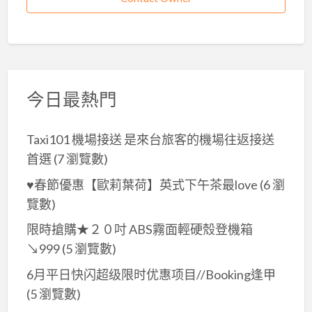
今日最熱門
Taxi101 機場接送 是來台旅客的機場往返接送
首選
(7 瀏覽數)
♥春節優惠【歐莉葉荷】英式下午茶最love
(6 瀏
覽數)
限時搶購★２０吋 ABS霧面輕硬殼登機箱
↘999
(5 瀏覽數)
6月平日快闪超级限时优惠项目//Booking逢甲
(5 瀏覽數)