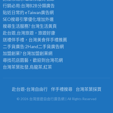
行銷必用:台灣B2B
分類廣告
貼近日常的
eTaiwan廣告網
SEO搜尋引擎優化
增加外連
搜尋生活服務? 台灣
生活黃頁
赴台遊,台灣旅遊
，旅遊好康
送禮伴手禮，台灣美食
伴手禮
推薦
二手貨廣告:2Hand
二手貨
廣告網
加盟創業? 台灣
加盟創業
網
尋找花店園藝，歡迎到
台灣花網
台灣茶葉批發
,烏龍茶,紅茶
赴台遊-台灣自由行
伴手禮搜尋
台灣茶葉採買
©
2026
台灣旅遊自由行廣告網
| All Rights Reserved