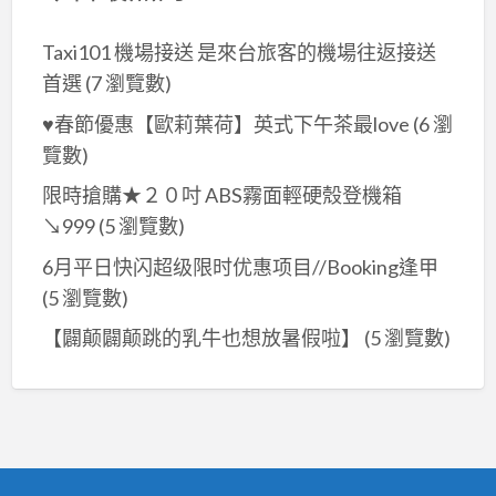
Taxi101 機場接送 是來台旅客的機場往返接送
首選
(7 瀏覽數)
♥春節優惠【歐莉葉荷】英式下午茶最love
(6 瀏
覽數)
限時搶購★２０吋 ABS霧面輕硬殼登機箱
↘999
(5 瀏覽數)
6月平日快闪超级限时优惠项目//Booking逢甲
(5 瀏覽數)
【闢颠闢颠跳的乳牛也想放暑假啦】
(5 瀏覽數)