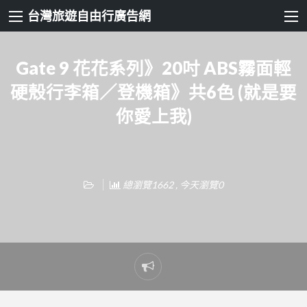
台灣旅遊自由行廣告網
Gate 9 花花系列》20吋 ABS霧面輕
硬殼行李箱／登機箱》共6色 (就是要
你愛上我)
總瀏覽1662 , 今天瀏覽0
Report
problem