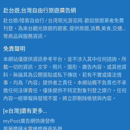
赴台遊,台灣自由行旅遊廣告網
赴台遊/陸客自由行 / 台湾观光游览网. 歡迎旅遊業者免費
刊登，為來台觀光旅遊的遊客, 提供旅遊,消費,美食,交通…
等商品與服務資訊。
免責聲明
本網站僅提供資訊參考平台，並不涉入其中任何諮詢。所
載一切的資訊、文字、照片、圖形、廣告內容、或其他資
料，無論其為公開張貼或私下傳送，若有不實或違法情
事，均為『內容』提供者之責任，本網站概不負責也不承
擔任何法律責任，僅係提供不特定對象刊登之媒介。任何
內容一經舉報與發現不當，將立即刪除帳號與內容。
[e台灣]還有更多…
myPost廣告網
快速發佈
房屋修繕
水電維修廠商名錄