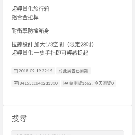
超輕量化旅行箱
鋁合金拉桿
耐衝擊防撞箱身
拉鍊設計 加大1/3空間（限定28吋）
超輕量化 一隻手指即可輕鬆提起
2018-09-19 22:15
此廣告已逾期
廣告编號
84155ccb402d1300
總瀏覽1662 , 今天瀏覽0
搜尋