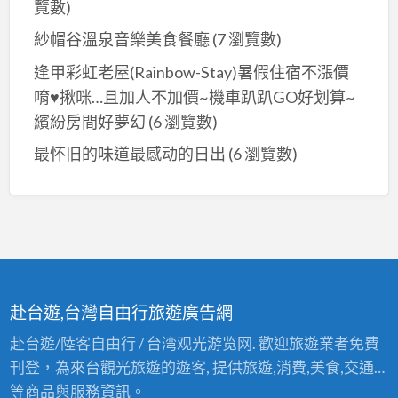
覽數)
紗帽谷溫泉音樂美食餐廳
(7 瀏覽數)
逢甲彩虹老屋(Rainbow-Stay)暑假住宿不漲價
唷♥揪咪…且加人不加價~機車趴趴GO好划算~
繽紛房間好夢幻
(6 瀏覽數)
最怀旧的味道最感动的日出
(6 瀏覽數)
赴台遊,台灣自由行旅遊廣告網
赴台遊/陸客自由行 / 台湾观光游览网. 歡迎旅遊業者免費
刊登，為來台觀光旅遊的遊客, 提供旅遊,消費,美食,交通…
等商品與服務資訊。