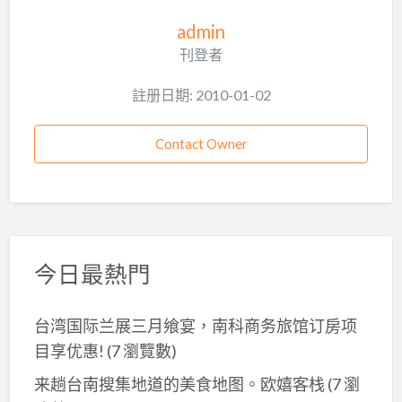
admin
刊登者
註册日期: 2010-01-02
Contact Owner
今日最熱門
台湾国际兰展三月飨宴，南科商务旅馆订房项
目享优惠!
(7 瀏覽數)
来趟台南搜集地道的美食地图。欧嬉客栈
(7 瀏