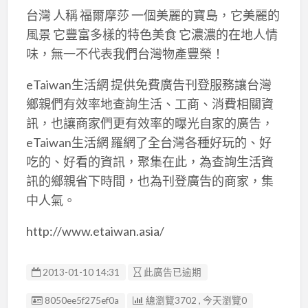
台灣 人稱 福爾摩莎 一個美麗的寶島，它美麗的
風景 它豐富多樣的特色美食 它濃濃的在地人情
味，無一不代表我們台灣物產豐榮！
eTaiwan生活網 提供免費廣告刊登服務讓台灣
鄉親們有效率地查詢生活、工商、消費相關資
訊，也讓商家們更有效率的曝光自家的廣告，
eTaiwan生活網 羅網了全台灣各種好玩的、好
吃的、好看的資訊，聚集在此，為查詢生活資
訊的鄉親省下時間，也為刊登廣告的商家，集
中人氣。
http://www.etaiwan.asia/
2013-01-10 14:31
此廣告已逾期
廣告编號
8050ee5f275ef0a
總瀏覽3702 , 今天瀏覽0