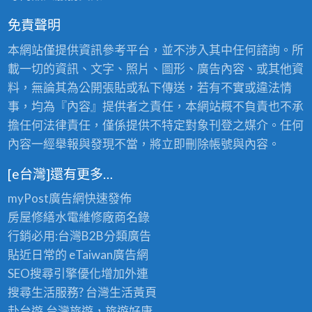
免責聲明
本網站僅提供資訊參考平台，並不涉入其中任何諮詢。所
載一切的資訊、文字、照片、圖形、廣告內容、或其他資
料，無論其為公開張貼或私下傳送，若有不實或違法情
事，均為『內容』提供者之責任，本網站概不負責也不承
擔任何法律責任，僅係提供不特定對象刊登之媒介。任何
內容一經舉報與發現不當，將立即刪除帳號與內容。
[e台灣]還有更多…
myPost廣告網
快速發佈
房屋修繕
水電維修廠商名錄
行銷必用:台灣B2B
分類廣告
貼近日常的
eTaiwan廣告網
SEO搜尋引擎優化
增加外連
搜尋生活服務? 台灣
生活黃頁
赴台遊,台灣旅遊
，旅遊好康