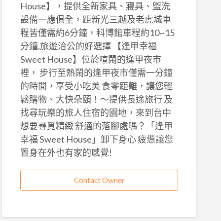
House】，提供全新家具、寢具、盥洗
設備一應俱全，距新光三越及老虎城車
程皆僅需約6分鐘，科博館車程約10~15
分鐘,旅遊洽公的好選擇 【逢甲幸福
Sweet House】位於喧鬧的逢甲夜市
裡， 步行至熱鬧的逢甲夜市僅需一分鐘
的時間，享受小吃美 食零距離，讓您輕
鬆購物、大快朵頤！～提供長途旅行 及
找尋玩樂的旅人住宿的園地，來到台中
想要尋覓精緻 舒適的落腳處嗎？「逢甲
幸福 Sweet House」卸下身心 疲憊讓您
置身在外也有家的感覺!
Contact Owner