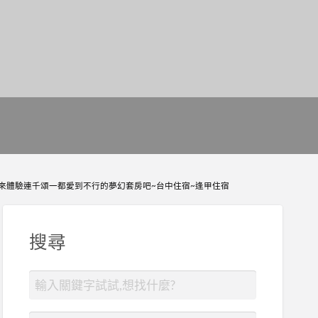
起~快來體驗連千頌一都愛到不行的夢幻套房吧~台中住宿~逢甲住宿
搜尋