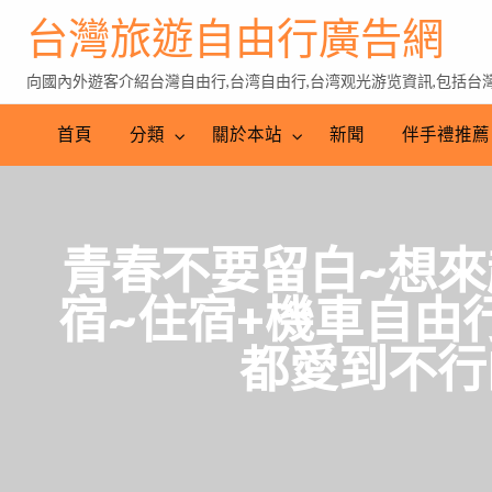
台灣旅遊自由行廣告網
向國內外遊客介紹台灣自由行,台湾自由行,台湾观光游览資訊,包括台灣特
伴
手
台
首頁
分類
關於本站
新聞
伴手禮推薦
禮
灣
推
茶
薦
青春不要留白~想來趟
宿~住宿+機車自由
都愛到不行