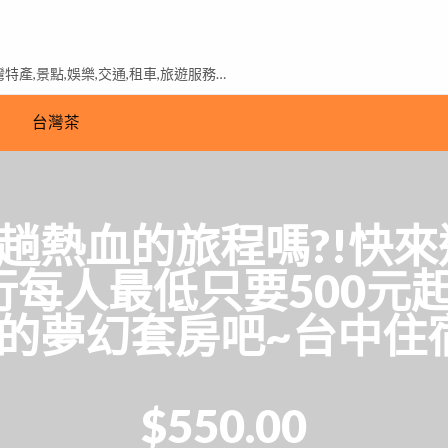
產,景點,娛樂,交通,租車,旅遊服務…
台灣茶
熱血的旅程嗎?!快來逢甲S
行每人最低只要500元
的夢幻套房吧~台中住
$550.00