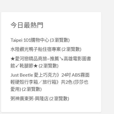
今日最熱門
Taipei 101購物中心
(3 瀏覽數)
水陸觀光鴨子船住宿專案
(2 瀏覽數)
★愛河戀精品商旅~推薦↘高雄電影圖書
館↙靴腿節★
(2 瀏覽數)
Just Beetle 愛上巧克力》24吋 ABS霧面
輕硬殼行李箱／旅行箱》共2色 (莎莎也
愛用)
(2 瀏覽數)
粥神廣東粥-興隆店
(2 瀏覽數)