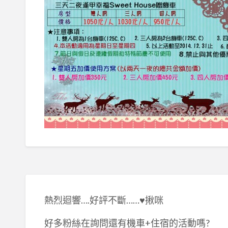
熱烈迴響….好評不斷……♥揪咪
好多粉絲在詢問還有機車+住宿的活動嗎?