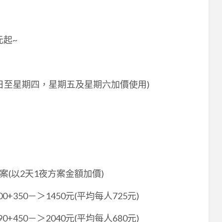
元起~
日至星期四，星期五及星期六加價使用)
案(以2天1夜方案金額加價)
350－＞1450元(平均每人725元)
450－＞2040元(平均每人680元)