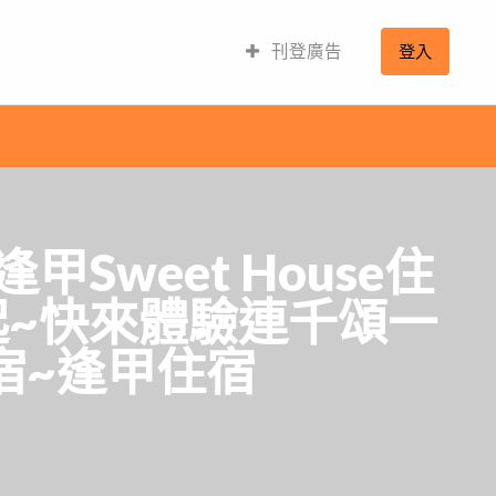
刊登廣告
登入
weet House住
起~快來體驗連千頌一
宿~逢甲住宿