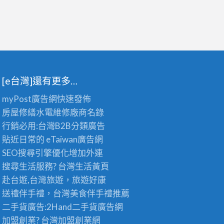
[e台灣]還有更多…
myPost廣告網
快速發佈
房屋修繕
水電維修廠商名錄
行銷必用:台灣B2B
分類廣告
貼近日常的
eTaiwan廣告網
SEO搜尋引擎優化
增加外連
搜尋生活服務? 台灣
生活黃頁
赴台遊,台灣旅遊
，旅遊好康
送禮伴手禮，台灣美食
伴手禮
推薦
二手貨廣告:2Hand
二手貨
廣告網
加盟創業? 台灣
加盟創業
網