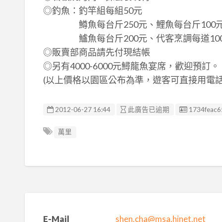
◎釣魚：釣竿組每組50元
鱒魚每台斤250元、鯉魚每台斤100元、
鱸魚每台斤200元、代客烹調每道10
◎販賣部商品請先付現結帳
◎另有4000-6000元鱘龍魚宴席，歡迎預訂。
(以上價格以園區公布為準，遊客可直接用電話
廣告编號
2012-06-27 16:44
此廣告已逾期
1734feac6
萬里
E-Mail
shen.cha@msa.hinet.net