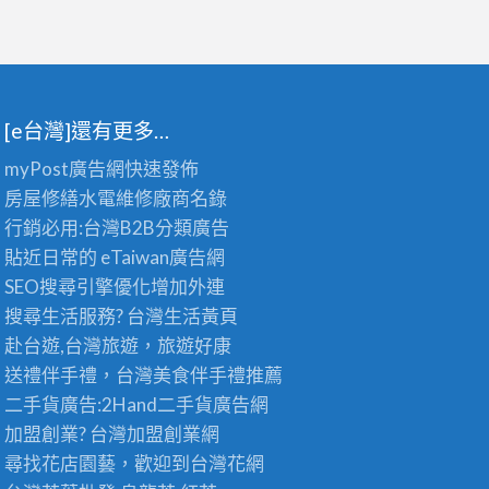
[e台灣]還有更多…
myPost廣告網
快速發佈
房屋修繕
水電維修廠商名錄
行銷必用:台灣B2B
分類廣告
貼近日常的
eTaiwan廣告網
SEO搜尋引擎優化
增加外連
搜尋生活服務? 台灣
生活黃頁
赴台遊,台灣旅遊
，旅遊好康
送禮伴手禮，台灣美食
伴手禮
推薦
二手貨廣告:2Hand
二手貨
廣告網
加盟創業? 台灣
加盟創業
網
尋找花店園藝，歡迎到
台灣花網