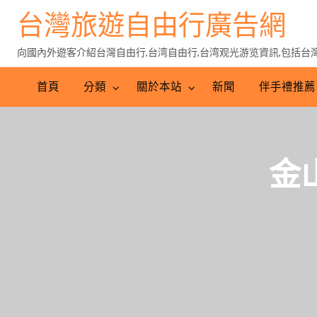
台灣旅遊自由行廣告網
向國內外遊客介紹台灣自由行,台湾自由行,台湾观光游览資訊,包括台灣特
伴
手
台
首頁
分類
關於本站
新聞
伴手禮推薦
禮
灣
推
茶
薦
金