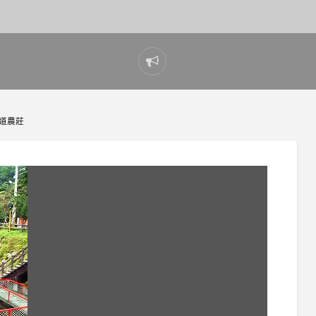
Report
problem
道農莊