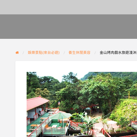
娛樂景點(來台必遊)
養生休閒美容
金山烤肉戲水旅遊淺沐