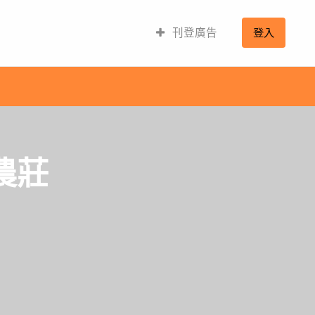
刊登廣告
登入
農莊