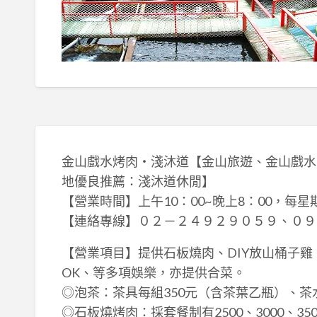
金山戲水烤肉‧淺沐道【金山旅遊、金山戲水
地優良推薦：淺沐道休閒】
【營業時間】上午10：00~晚上8：00，每星
【連絡專線】０２－２４９２９０５９、０９
【營業項目】提供石板燒肉、DIY放山桶子
OK、等多項娛樂，亦提供合菜。
◎泡茶：茶具每組350元（含茶葉乙瓶）、茶
◎石板燒烤肉：採套餐制有2500、3000、3500