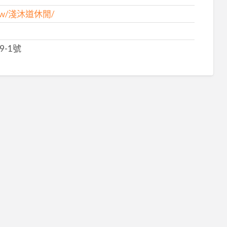
m.tw/淺沐道休閒/
-1號