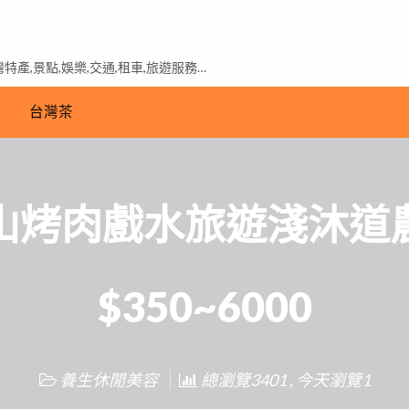
產,景點,娛樂,交通,租車,旅遊服務…
台灣茶
山烤肉戲水旅遊淺沐道
$350~6000
養生休閒美容
總瀏覽3401 , 今天瀏覽1