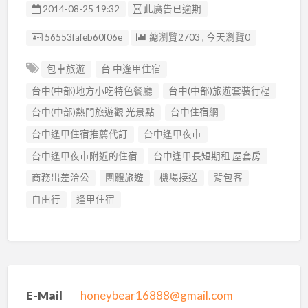
2014-08-25 19:32
此廣告已逾期
廣告编號
56553fafeb60f06e
總瀏覽2703 , 今天瀏覽0
包車旅遊
台 中逢甲住宿
台中(中部)地方小吃特色餐廳
台中(中部)旅遊套裝行程
台中(中部)熱門旅遊觀 光景點
台中住宿網
台中逢甲住宿推薦代訂
台中逢甲夜市
台中逢甲夜市附近的住宿
台中逢甲長短期租 屋套房
商務出差洽公
團體旅遊
機場接送
背包客
自由行
逢甲住宿
E-Mail
honeybear16888@gmail.com