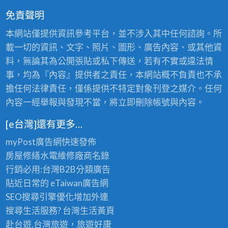
免責聲明
本網站僅提供資訊參考平台，並不涉入其中任何諮詢。所
載一切的資訊、文字、照片、圖形、廣告內容、或其他資
料，無論其為公開張貼或私下傳送，若有不實或違法情
事，均為『內容』提供者之責任，本網站概不負責也不承
擔任何法律責任，僅係提供不特定對象刊登之媒介。任何
內容一經舉報與發現不當，將立即刪除帳號與內容。
[e台灣]還有更多…
myPost廣告網
快速發佈
房屋修繕
水電維修廠商名錄
行銷必用:台灣B2B
分類廣告
貼近日常的
eTaiwan廣告網
SEO搜尋引擎優化
增加外連
搜尋生活服務? 台灣
生活黃頁
赴台遊,台灣旅遊
，旅遊好康