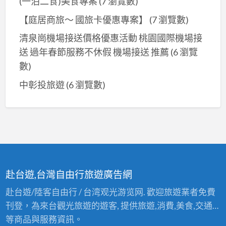
(一泊二食)美食專案
(7 瀏覽數)
【庭居商旅～ 國旅卡優惠專案】
(7 瀏覽數)
清泉崗機場接送價格優惠活動 桃園國際機場接
送 過年春節服務不休假 機場接送 推薦
(6 瀏覽
數)
中彰投旅遊
(6 瀏覽數)
赴台遊,台灣自由行旅遊廣告網
赴台遊/陸客自由行 / 台湾观光游览网. 歡迎旅遊業者免費
刊登，為來台觀光旅遊的遊客, 提供旅遊,消費,美食,交通…
等商品與服務資訊。