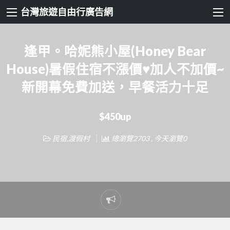
台灣旅遊自由行廣告網
逢甲。哈妮熊小屋(Honey Bear
House)暑假住宿不漲價♥加人不加價~
新開幕免費加送，早餐活力十足
$450up
民宿,渡假村
總瀏覽2703 , 今天瀏覽0
Report
problem