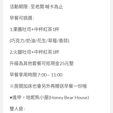
活動期限 : 至老闆 喊卡為止
早餐可挑選 :
1.果醬吐司+中杯紅茶1杯
(巧克力/奶油/花生/草莓/香蒜)
2.火腿吐司+中杯紅茶1杯
升級為其他套餐可抵現金25元整
早餐享用時間 7:00 ~ 11:00
※房間加床也會另外再贈送早餐一份哦
♥逢甲。哈妮熊小屋(Honey Bear House)
雙人房 :