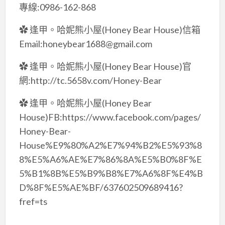
專線:0986-162-868
✿ 逢甲。哈妮熊小屋(Honey Bear House)信箱
Email:honeybear1688@gmail.com
✿ 逢甲。哈妮熊小屋(Honey Bear House)官
網:http://tc.5658v.com/Honey-Bear
✿ 逢甲。哈妮熊小屋(Honey Bear
House)FB:https://www.facebook.com/pages/
Honey-Bear-
House%E9%80%A2%E7%94%B2%E5%93%8
8%E5%A6%AE%E7%86%8A%E5%B0%8F%E
5%B1%8B%E5%B9%B8%E7%A6%8F%E4%B
D%8F%E5%AE%BF/637602509689416?
fref=ts