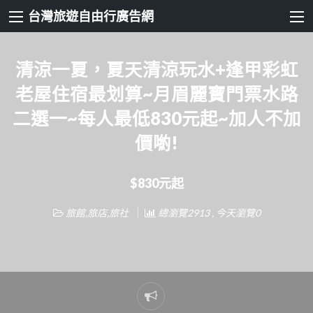
台灣旅遊自由行廣告網
清涼一夏，夏天清涼玩水+逢甲彩虹
老屋住宿最划算~月眉麗寶門票水路
二選一~每人最低830元起~加人不加
價喲!
$830元起
旅館,旅店,旅社
總瀏覽2913 , 今天瀏覽0
Report