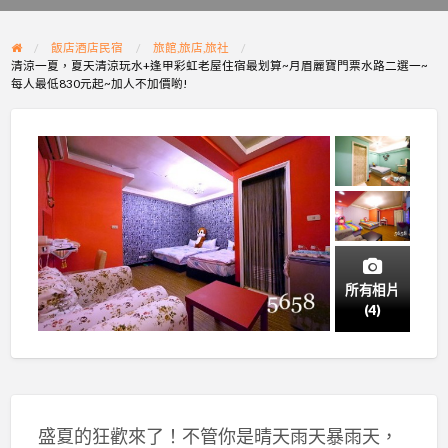
problem
飯店酒店民宿
旅館,旅店,旅社
清涼一夏，夏天清涼玩水+逢甲彩虹老屋住宿最划算~月眉麗寶門票水路二選一~
每人最低830元起~加人不加價喲!
所有相片
(4)
盛夏的狂歡來了！不管你是晴天雨天暴雨天，