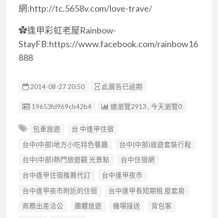
網:http://tc.5658v.com/love-trave/
✿逢甲彩虹老屋Rainbow-
StayFB:https://www.facebook.com/rainbow16
888
2014-08-27 20:50
此廣告已逾期
廣告编號
19653fd969cb42b4
總瀏覽2913 , 今天瀏覽0
包車旅遊
台 中逢甲住宿
台中(中部)地方小吃特色餐廳
台中(中部)旅遊套裝行程
台中(中部)熱門旅遊觀 光景點
台中住宿網
台中逢甲住宿推薦代訂
台中逢甲夜市
台中逢甲夜市附近的住宿
台中逢甲長短期租 屋套房
商務出差洽公
團體旅遊
機場接送
背包客