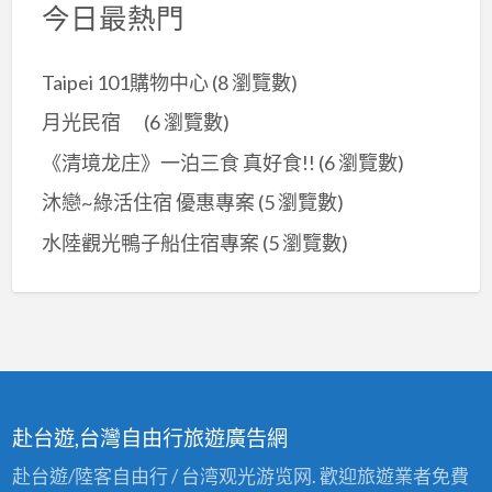
今日最熱門
Taipei 101購物中心
(8 瀏覽數)
月光民宿
(6 瀏覽數)
《清境龙庄》一泊三食 真好食!!
(6 瀏覽數)
沐戀~綠活住宿 優惠專案
(5 瀏覽數)
水陸觀光鴨子船住宿專案
(5 瀏覽數)
赴台遊,台灣自由行旅遊廣告網
赴台遊/陸客自由行 / 台湾观光游览网. 歡迎旅遊業者免費