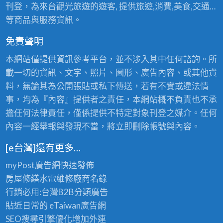
刊登，為來台觀光旅遊的遊客, 提供旅遊,消費,美食,交通…
等商品與服務資訊。
免責聲明
本網站僅提供資訊參考平台，並不涉入其中任何諮詢。所
載一切的資訊、文字、照片、圖形、廣告內容、或其他資
料，無論其為公開張貼或私下傳送，若有不實或違法情
事，均為『內容』提供者之責任，本網站概不負責也不承
擔任何法律責任，僅係提供不特定對象刊登之媒介。任何
內容一經舉報與發現不當，將立即刪除帳號與內容。
[e台灣]還有更多…
myPost廣告網
快速發佈
房屋修繕
水電維修廠商名錄
行銷必用:台灣B2B
分類廣告
貼近日常的
eTaiwan廣告網
SEO搜尋引擎優化
增加外連