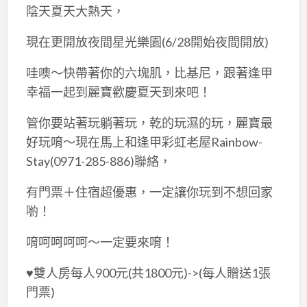
陰天夏天大熱天，
現在更開放夜間星光樂園(6/28開始夜間開放)
哇噢～快帶著你的六塊肌，比基尼，跟著逢甲
幸福一起到麗寶歡慶夏天到來吧！
管你要站著玩躺著玩，乾的玩濕的玩，麗寶最
好玩唷～現在馬上和逢甲彩虹老屋Rainbow-
Stay(0971-285-886)聯絡，
有門票＋住宿超優惠，一定讓你玩到不想回家
喲！
唷呵呵呵呵～一定要來唷！
♥雙人房每人900元(共1800元)->(每人贈送1張
門票)