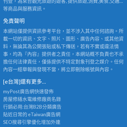
刊登，為來台觀光旅遊的遊客, 提供旅遊,消費,美食,交通…
等商品與服務資訊。
免責聲明
本網站僅提供資訊參考平台，並不涉入其中任何諮詢。所
載一切的資訊、文字、照片、圖形、廣告內容、或其他資
料，無論其為公開張貼或私下傳送，若有不實或違法情
事，均為『內容』提供者之責任，本網站概不負責也不承
擔任何法律責任，僅係提供不特定對象刊登之媒介。任何
內容一經舉報與發現不當，將立即刪除帳號與內容。
[e台灣]還有更多…
myPost廣告網
快速發佈
房屋修繕
水電維修廠商名錄
行銷必用:台灣B2B
分類廣告
貼近日常的
eTaiwan廣告網
SEO搜尋引擎優化
增加外連