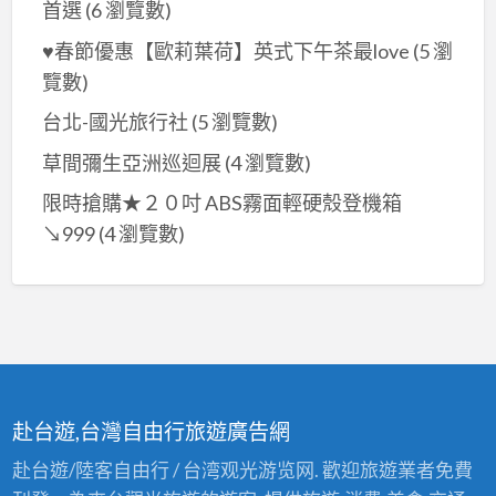
首選
(6 瀏覽數)
♥春節優惠【歐莉葉荷】英式下午茶最love
(5 瀏
覽數)
台北-國光旅行社
(5 瀏覽數)
草間彌生亞洲巡迴展
(4 瀏覽數)
限時搶購★２０吋 ABS霧面輕硬殼登機箱
↘999
(4 瀏覽數)
赴台遊,台灣自由行旅遊廣告網
赴台遊/陸客自由行 / 台湾观光游览网. 歡迎旅遊業者免費