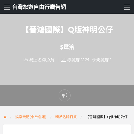
台灣旅遊自由行廣告網
【晉鴻國際】Q版神明公仔
$電洽
精品名牌百貨
總瀏覽1228 , 今天瀏覽1
Report
problem
娛樂景點(來台必遊)
精品名牌百貨
【晉鴻國際】Q版神明公仔