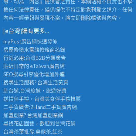
事，均為『內容』提供者之責任，本網站概不負責也不承
擔任何法律責任，僅係提供不特定對象刊登之媒介。任何
內容一經舉報與發現不當，將立即刪除帳號與內容。
[e台灣]還有更多…
myPost廣告網
快速發佈
房屋修繕
水電維修廠商名錄
行銷必用:台灣B2B
分類廣告
貼近日常的
eTaiwan廣告網
SEO搜尋引擎優化
增加外連
搜尋生活服務? 台灣
生活黃頁
赴台遊,台灣旅遊
，旅遊好康
送禮伴手禮，台灣美食
伴手禮
推薦
二手貨廣告:2Hand
二手貨
廣告網
加盟創業? 台灣
加盟創業
網
尋找花店園藝，歡迎到
台灣花網
台灣茶葉批發
,烏龍茶,紅茶