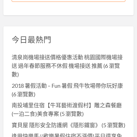
今日最熱門
清泉崗機場接送價格優惠活動 桃園國際機場接
送 過年春節服務不休假 機場接送 推薦
(6 瀏覽
數)
2018 暑假活動 – Fun 暑假 飛牛牧場帶你玩好康
(6 瀏覽數)
南投埔里住宿【牛耳藝術渡假村】雕之森餐廳
(一泊二食)美食專案
(5 瀏覽數)
寶貝屋 隱形安全防護網《隱形鐵窗》
(5 瀏覽數)
逢甲快樂馬//歡樂暑假住宿不漲價!平日還享免