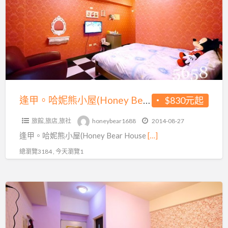
人
划
妮
最
算
熊
低
~
小
830
月
屋
元
眉
(Honey
起
麗
Bear
~
寶
House)
加
逢甲。哈妮熊小屋(Honey Bear House)暑假住宿不漲價♥住宿+月眉麗寶門票挑戰最低價，加人不加價~還送早餐唷~
$830元起
門
暑
人
票
旅館,旅店,旅社
honeybear1688
2014-08-27
假
不
水
逢甲。哈妮熊小屋(Honey Bear House
[…]
住
加
路
宿
總瀏覽3184 , 今天瀏覽1
價
二
不
喲!
選
漲
一
絲
價
~
絲
♥
每
遊
住
人