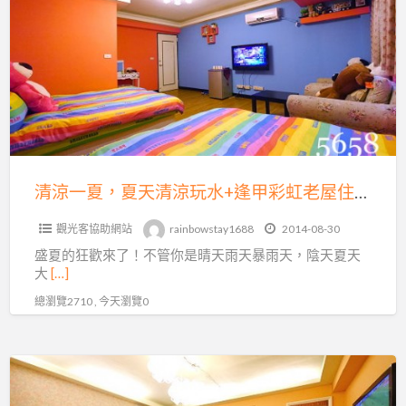
一
住
夏，
宿
夏
+月
天
眉
清
麗
涼
寶
玩
門
水
清涼一夏，夏天清涼玩水+逢甲彩虹老屋住宿最划算~月眉麗寶門票水路二選一~每人最低830元起~加人不加價喲!
票
+逢
挑
觀光客協助網站
rainbowstay1688
2014-08-30
甲
戰
盛夏的狂歡來了！不管你是晴天雨天暴雨天，陰天夏天
彩
最
大
[…]
虹
低
總瀏覽2710 , 今天瀏覽0
老
價，
屋
加
住
人
清
宿
不
涼
最