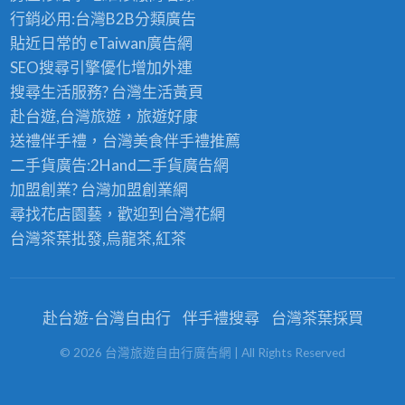
行銷必用:台灣B2B
分類廣告
貼近日常的
eTaiwan廣告網
SEO搜尋引擎優化
增加外連
搜尋生活服務? 台灣
生活黃頁
赴台遊,台灣旅遊
，旅遊好康
送禮伴手禮，台灣美食
伴手禮
推薦
二手貨廣告:2Hand
二手貨
廣告網
加盟創業? 台灣
加盟創業
網
尋找花店園藝，歡迎到
台灣花網
台灣茶葉批發
,烏龍茶,紅茶
赴台遊-台灣自由行
伴手禮搜尋
台灣茶葉採買
©
2026
台灣旅遊自由行廣告網
| All Rights Reserved