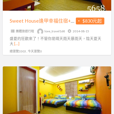
500
宿
元
+麗
起
寶
Sweet House逢甲幸福住宿+麗寶樂園門票每人最低只要830元起~乾濕玩法二選一，好玩又刺激哦
$830元起
~
樂
加
團體旅遊行程
love_travel168
2014-08-15
園
人
盛夏的狂歡來了！不管你是晴天雨天暴雨天，陰天夏天
門
不
大
[…]
票
加
總瀏覽3303 , 今天瀏覽0
每
價
人
唷
最
~
逢
低
離
甲
只
逢
彩
要
甲
虹
830
夜
老
元
市
屋
起
3
(Rainbow-