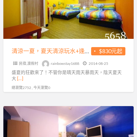
要
~
夏
830
還
天
元
送
清
起
早
涼
~
餐
玩
乾
唷
水
清涼一夏，夏天清涼玩水+逢甲彩虹老屋住宿最划算~月眉麗寶門票水路二選一~每人最低830元起~加人不加價喲!
$830元起
濕
~
+逢
玩
民宿,渡假村
rainbowstay1688
2014-08-25
甲
法
盛夏的狂歡來了！不管你是晴天雨天暴雨天，陰天夏天
彩
二
大
[…]
虹
選
總瀏覽2752 , 今天瀏覽0
老
一，
屋
好
住
逢
玩
宿
甲。
又
最
哈
刺
划
妮
激