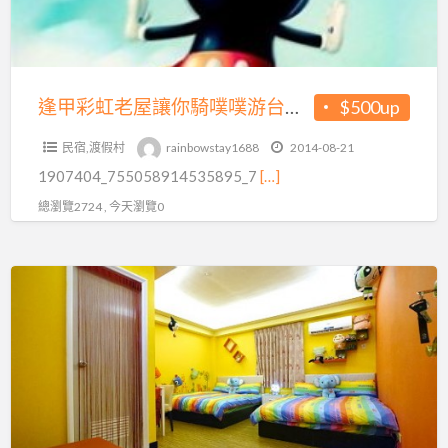
830
讓
價
元
你
~
起
騎
新
~
噗
逢甲彩虹老屋讓你騎噗噗游台中~最低價每人只要500元起~加人不加價唷~離逢甲夜市3分鐘~來逛全台知名的夜市
$500up
開
加
噗
幕
人
民宿,渡假村
rainbowstay1688
2014-08-21
游
免
不
1907404_755058914535895_7
[…]
台
費
加
中
總瀏覽2724 , 今天瀏覽0
加
價
~
送，
喲!
最
早
Sweet
低
餐
House
價
活
逢
每
力
甲
人
十
幸
只
足
福
要
住