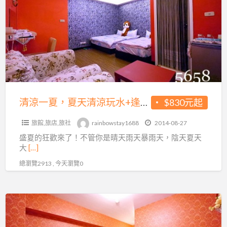
一
人
划
夏，
最
算
夏
低
~
天
830
月
清
元
眉
涼
起
麗
玩
~
寶
水
加
清涼一夏，夏天清涼玩水+逢甲彩虹老屋住宿最划算~月眉麗寶門票水路二選一~每人最低830元起~加人不加價喲!
$830元起
門
+逢
人
票
旅館,旅店,旅社
rainbowstay1688
2014-08-27
甲
不
水
盛夏的狂歡來了！不管你是晴天雨天暴雨天，陰天夏天
彩
加
路
大
[…]
虹
價
二
總瀏覽2913 , 今天瀏覽0
老
喲!
選
屋
一
住
逢
~
宿
甲。
每
最
哈