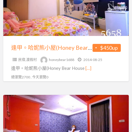
算
熊
哦
~
小
月
屋
眉
(Honey
麗
Bear
寶
House)
逢甲。哈妮熊小屋(Honey Bear House)暑假住宿不漲價♥加人不加價~新開幕免費加送，早餐活力十足
$450up
門
暑
票
民宿,渡假村
honeybear1688
2014-08-25
假
水
逢甲。哈妮熊小屋(Honey Bear House
[…]
住
路
宿
總瀏覽2700 , 今天瀏覽0
二
不
選
漲
一
清
價
~
涼
♥
每
一
加
人
夏，
人
最
夏