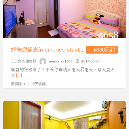
愉
宿
最
思
+月
低
(memories-
眉
830
stay)
麗
元
住
寶
起
宿
門
~
+麗
絲絲遊愉思(memories-stay)住宿+麗寶樂園門票每人最低只要830元起~乾濕玩法二選一，好玩又刺激哦
$830元起
票
加
寶
挑
人
民宿,渡假村
memories1688
2014-08-27
樂
戰
不
盛夏的狂歡來了！不管你是晴天雨天暴雨天，陰天夏天
園
最
大
[…]
加
門
低
總瀏覽3105 , 今天瀏覽0
價
票
價，
喲!
每
加
人
人
清
最
不
涼
低
加
一
只
價
夏，