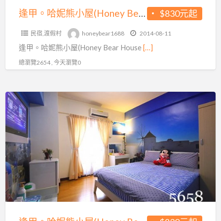
騎
夢
House)
逢甲。哈妮熊小屋(Honey Bear House)暑假住宿不漲價♥加人不加價~騎乘機車追風去~房間款式好夢幻
$830元起
乘
幻
暑
機
民宿,渡假村
honeybear1688
2014-08-11
假
車
逢甲。哈妮熊小屋(Honey Bear House
[…]
住
追
宿
總瀏覽2654 , 今天瀏覽0
風
不
去
漲
~
逢
價
房
甲。
♥
間
哈
加
款
妮
人
式
熊
不
好
小
加
夢
屋
價
幻
(Honey
~
Bear
騎
House)