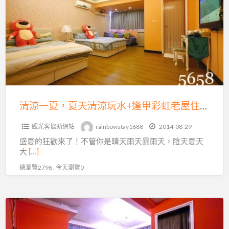
加
一
划
價
夏，
算
~
夏
~
還
天
月
送
清
眉
早
涼
麗
餐
玩
寶
唷
水
清涼一夏，夏天清涼玩水+逢甲彩虹老屋住宿最划算~月眉麗寶門票水路二選一~每人最低830元起~加人不加價喲!
門
~
+逢
票
觀光客協助網站
rainbowstay1688
2014-08-29
甲
水
盛夏的狂歡來了！不管你是晴天雨天暴雨天，陰天夏天
彩
路
大
[…]
虹
二
總瀏覽2796 , 今天瀏覽0
老
選
屋
一
住
清
~
宿
涼
每
最