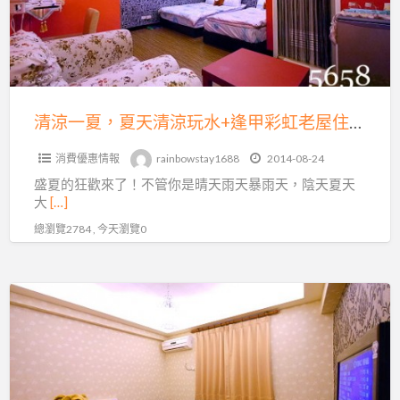
不
低
天
加
830
清
價
元
涼
~
起
玩
新
~
水
清涼一夏，夏天清涼玩水+逢甲彩虹老屋住宿最划算~月眉麗寶門票水路二選一~每人最低830元起~加人不加價喲!
開
加
+逢
幕
人
消費優惠情報
rainbowstay1688
2014-08-24
甲
免
不
盛夏的狂歡來了！不管你是晴天雨天暴雨天，陰天夏天
彩
費
大
[…]
加
虹
加
總瀏覽2784 , 今天瀏覽0
價
老
送，
喲!
屋
早
住
餐
逢
宿
活
甲。
最
力
哈
划
十
妮
算
足
熊