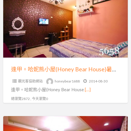
a
甲。
t
哈
妮
熊
小
屋
(Honey
Bear
House)
逢甲。哈妮熊小屋(Honey Bear House)暑假住宿不漲價♥住宿+月眉麗寶門票挑戰最低價，加人不加價~還送早餐唷~
暑
觀光客協助網站
honeybear1688
2014-08-30
假
逢甲。哈妮熊小屋(Honey Bear House
[…]
住
宿
總瀏覽2872 , 今天瀏覽0
不
漲
清
價
涼
♥