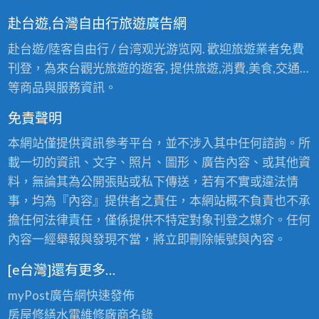
赴台遊,台灣自由行旅遊廣告網
赴台遊/陸客自由行 / 台湾观光游览网. 歡迎旅遊業者免費
刊登，為來台觀光旅遊的遊客, 提供旅遊,消費,美食,交通…
等商品與服務資訊。
免責聲明
本網站僅提供資訊參考平台，並不涉入其中任何諮詢。所
載一切的資訊、文字、照片、圖形、廣告內容、或其他資
料，無論其為公開張貼或私下傳送，若有不實或違法情
事，均為『內容』提供者之責任，本網站概不負責也不承
擔任何法律責任，僅係提供不特定對象刊登之媒介。任何
內容一經舉報與發現不當，將立即刪除帳號與內容。
[e台灣]還有更多…
myPost廣告網
快速發佈
房屋修繕
水電維修廠商名錄