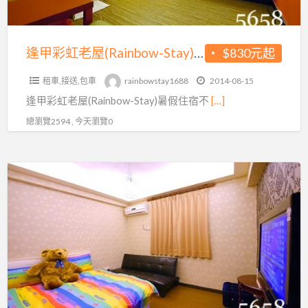
~
分
Stay)
乾
鐘
暑
濕
~
假
逢甲彩虹老屋(Rainbow-Stay)暑假住宿不漲價唷♥揪咪…且加人不加價~機車趴趴GO好划算~繽紛房間好夢幻
$830元起
玩
來
住
法
逛
租車,接送,包車
rainbowstay1688
2014-08-15
宿
二
全
逢甲彩虹老屋(Rainbow-Stay)暑假住宿不
[…]
不
選
台
漲
總瀏覽2594 , 今天瀏覽0
一，
知
價
好
名
唷
玩
逢
的
♥
又
甲。
夜
揪
刺
哈
市
咪…
激
妮
且
哦
熊
加
小
人
屋
不
(Honey
加