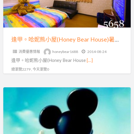
~
小
月
屋
眉
(Honey
麗
Bear
寶
House)
逢甲。哈妮熊小屋(Honey Bear House)暑假住宿不漲價♥加人不加價~新開幕免費加送，早餐活力十足
門
暑
票
消費優惠情報
honeybear1688
2014-08-24
假
水
逢甲。哈妮熊小屋(Honey Bear House
[…]
住
路
宿
總瀏覽2279 , 今天瀏覽0
二
不
選
漲
一
逢
價
~
甲
♥
每
彩
加
人
虹
人
最
老
不
低
屋
加