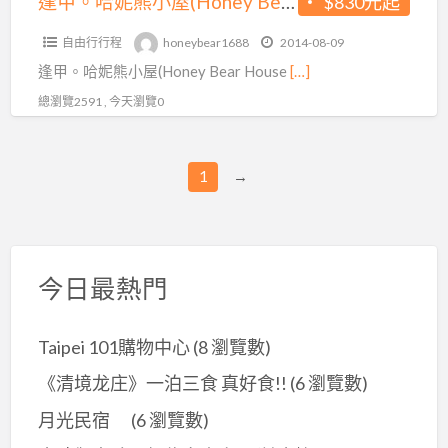
逢甲。哈妮熊小屋(Honey Bear House)暑假住宿不漲價♥加人不加價~騎乘機車追風去~房間款式好夢幻
$830元起
乘
暑
機
自由行行程
honeybear1688
2014-08-09
假
車
逢甲。哈妮熊小屋(Honey Bear House
[…]
住
追
宿
總瀏覽2591 , 今天瀏覽0
風
不
去
漲
~
1
→
價
房
♥
間
加
款
人
式
今日最熱門
不
好
加
夢
價
Taipei 101購物中心
(8 瀏覽數)
幻
~
《清境龙庄》一泊三食 真好食!!
(6 瀏覽數)
騎
月光民宿
(6 瀏覽數)
乘