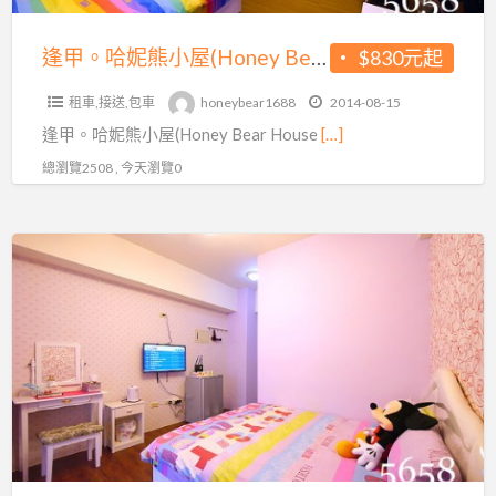
Bear
價
House)
逢甲。哈妮熊小屋(Honey Bear House)暑假住宿不漲價♥加人不加價~騎乘機車追風去~房間款式好夢幻
$830元起
~
暑
機
租車,接送,包車
honeybear1688
2014-08-15
假
車
逢甲。哈妮熊小屋(Honey Bear House
[…]
住
趴
宿
總瀏覽2508 , 今天瀏覽0
趴
不
GO
漲
好
逢
價
划
甲。
♥
算
哈
加
~
妮
人
繽
熊
不
紛
小
加
房
屋
價
間
(Honey
~
好
Bear