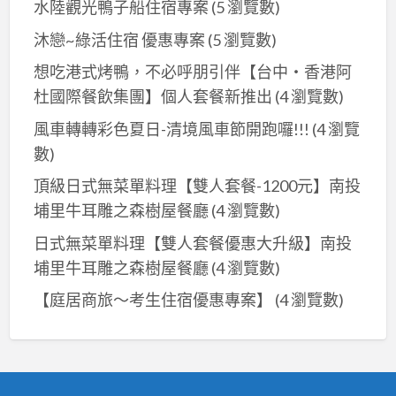
機
水陸觀光鴨子船住宿專案
(5 瀏覽數)
車
沐戀~綠活住宿 優惠專案
(5 瀏覽數)
追
想吃港式烤鴨，不必呼朋引伴【台中‧香港阿
風
杜國際餐飲集團】個人套餐新推出
(4 瀏覽數)
去
~
風車轉轉彩色夏日-清境風車節開跑囉!!!
(4 瀏覽
房
數)
間
頂級日式無菜單料理【雙人套餐-1200元】南投
款
埔里牛耳雕之森樹屋餐廳
(4 瀏覽數)
式
好
日式無菜單料理【雙人套餐優惠大升級】南投
夢
埔里牛耳雕之森樹屋餐廳
(4 瀏覽數)
幻
【庭居商旅～考生住宿優惠專案】
(4 瀏覽數)