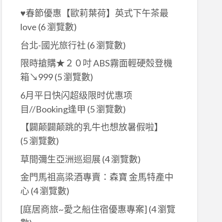
♥春節優惠【歐莉葉荷】英式下午茶最
love
(6 瀏覽數)
台北-國光旅行社
(6 瀏覽數)
限時搶購★２０吋 ABS霧面輕硬殼登機
箱↘999
(5 瀏覽數)
6月平日快闪超级限时优惠项
目//Booking逢甲
(5 瀏覽數)
【闢颠闢颠跳的乳牛也想放暑假啦】
(5 瀏覽數)
草間彌生亞洲巡迴展
(4 瀏覽數)
金門馬祖高梁酒專賣：森寶 金馬特產中
心
(4 瀏覽數)
[庭居商旅~愛之船住宿優惠專案]
(4 瀏覽