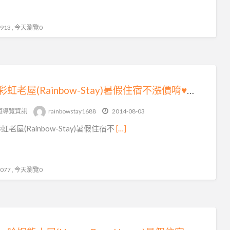
13 , 今天瀏覽0
逢甲彩虹老屋(Rainbow-Stay)暑假住宿不漲價唷♥揪咪…且加人不加價~機車趴趴GO好划算~繽紛房間好夢幻
遊導覽資訊
rainbowstay1688
2014-08-03
老屋(Rainbow-Stay)暑假住宿不
[…]
77 , 今天瀏覽0