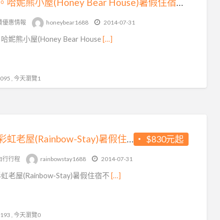
逢甲。哈妮熊小屋(Honey Bear House)暑假住宿不漲價♥加人不加價~騎乘機車追風去~房間款式好夢幻
費優惠情報
honeybear1688
2014-07-31
妮熊小屋(Honey Bear House
[…]
95 , 今天瀏覽1
逢甲彩虹老屋(Rainbow-Stay)暑假住宿不漲價唷♥揪咪…且加人不加價~機車趴趴GO好划算~繽紛房間好夢幻
$830元起
由行行程
rainbowstay1688
2014-07-31
老屋(Rainbow-Stay)暑假住宿不
[…]
93 , 今天瀏覽0