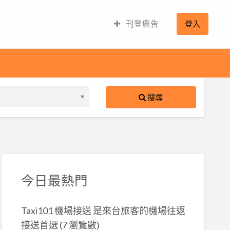
刊登廣告
登入
搜尋
S
ed
今日最熱門
Taxi101 機場接送 是來台旅客的機場往返
接送首選
(7 瀏覽數)