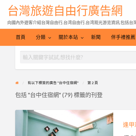
台灣旅遊自由行廣告網
向國內外遊客介紹台灣自由行,台湾自由行,台湾观光游览資訊,包括台灣特
伴
手
台
首頁
分類
關於本站
新聞
伴手禮推薦
禮
灣
推
茶
薦
有以下標簽的廣告 "台中住宿網"
第 2 頁
包括 "台中住宿網" (79) 標籤的刊登
逢
甲
彩