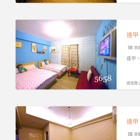
加
暑
趴
人
假
GO
不
住
逢
好
加
宿
甲。
划
價
不
哈
算
~
漲
妮
旅
~
騎
價
熊
繽
逢甲。哈
乘
唷
小
紛
機
♥
屋
房
車
揪
(Honey
間
總瀏覽16
追
咪…
Bear
好
風
且
House)
夢
去
加
暑
幻
逢
~
人
假
甲。
房
不
住
哈
間
加
宿
妮
旅
款
價