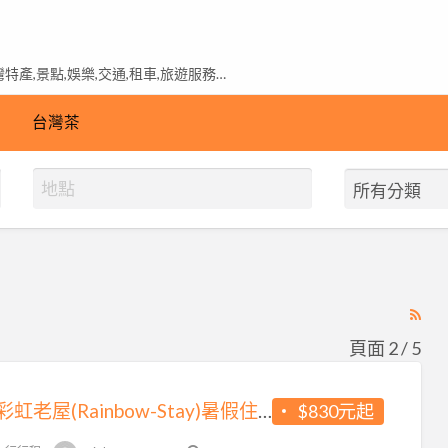
產,景點,娛樂,交通,租車,旅遊服務…
台灣茶
RS
Fe
頁面 2 / 5
for
ad
逢甲彩虹老屋(Rainbow-Stay)暑假住宿不漲價唷♥揪咪…且加人不加價~機車趴趴GO好划算~繽紛房間好夢幻
$830元起
tag
台