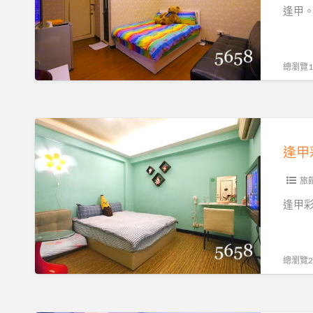
不
熊
式
逢甲。哈
~
漲
小
好
機
價
屋
夢
車
♥
(Honey
幻
總瀏覽19
趴
加
Bear
趴
人
House)
GO
不
暑
逢
好
加
假
甲
划
價
住
彩
算
~
宿
虹
旅
~
騎
不
老
繽
逢甲彩虹
乘
漲
屋
紛
機
價
(Rainbow-
房
車
♥
Stay)
間
總瀏覽20
追
加
暑
好
風
人
假
夢
去
不