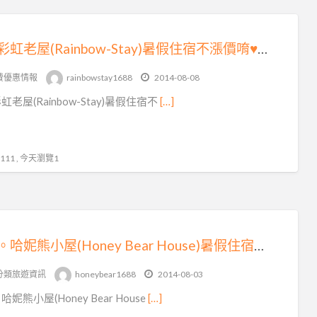
逢甲彩虹老屋(Rainbow-Stay)暑假住宿不漲價唷♥揪咪…且加人不加價~機車趴趴GO好划算~繽紛房間好夢幻
費優惠情報
rainbowstay1688
2014-08-08
老屋(Rainbow-Stay)暑假住宿不
[…]
11 , 今天瀏覽1
逢甲。哈妮熊小屋(Honey Bear House)暑假住宿不漲價♥加人不加價~騎乘機車追風去~房間款式好夢幻
分類旅遊資訊
honeybear1688
2014-08-03
妮熊小屋(Honey Bear House
[…]