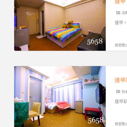
划
價
不
哈
算
~
漲
妮
消
~
騎
價
熊
繽
逢甲。哈
乘
唷
小
紛
機
♥
屋
房
車
揪
(Honey
間
總瀏覽20
追
咪…
Bear
好
風
且
House)
夢
去
加
暑
幻
逢
~
人
假
甲
房
不
住
彩
間
加
宿
虹
自
款
價
不
老
式
逢甲彩虹
~
漲
屋
好
機
價
(Rainbow-
夢
車
♥
Stay)
幻
總瀏覽21
趴