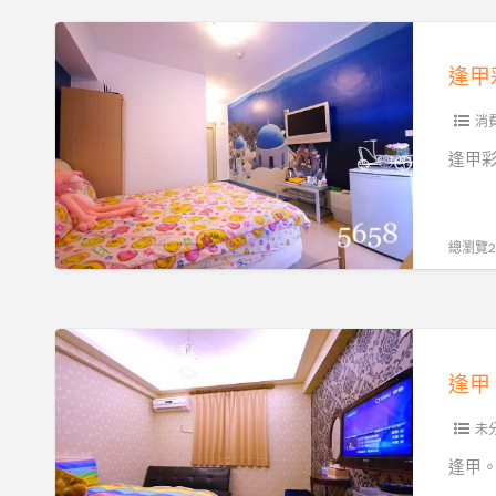
加
暑
逢
人
假
甲
不
住
彩
加
宿
虹
消
價
不
老
逢甲彩虹
~
漲
屋
機
價
(Rainbow-
車
♥
Stay)
總瀏覽21
趴
加
暑
趴
人
假
GO
不
住
逢
好
加
宿
甲。
划
價
不
哈
算
~
漲
妮
未
~
騎
價
熊
繽
逢甲。哈
乘
唷
小