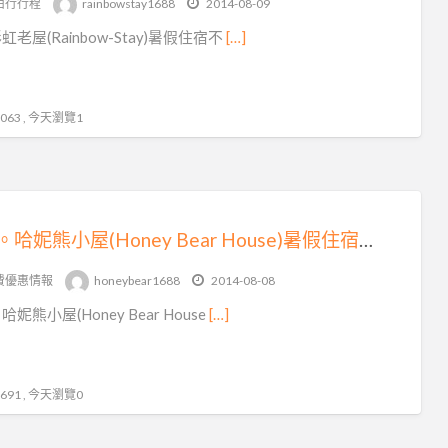
由行行程
rainbowstay1688
2014-08-09
中
老屋(Rainbow-Stay)暑假住宿不
[…]
住
宿
網
63 , 今天瀏覽1
逢甲。哈妮熊小屋(Honey Bear House)暑假住宿不漲價♥加人不加價~騎乘機車追風去~房間款式好夢幻
費優惠情報
honeybear1688
2014-08-08
妮熊小屋(Honey Bear House
[…]
91 , 今天瀏覽0