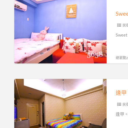
住
幻
Sweet
~
加
宿
House
房
價
不
逢
間
~
漲
甲
民
款
騎
價
幸
式
Swe
乘
唷
福
好
機
♥
暑
夢
車
揪
假
幻
總瀏覽21
追
咪…
住
風
且
宿
去
加
不
逢
~
人
漲
甲。
房
不
價
哈
間
加
♥
妮
民
款
價
加
熊
式
逢甲。哈
~
人
小
好
機
不