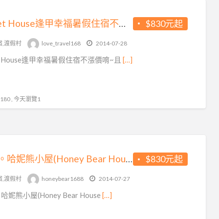
Sweet House逢甲幸福暑假住宿不漲價♥加人不再另外加價~租機車四處遊走，熱門優惠住宿哦
$830元起
宿,渡假村
love_travel168
2014-07-28
et House逢甲幸福暑假住宿不漲價唷~且
[…]
80 , 今天瀏覽1
逢甲。哈妮熊小屋(Honey Bear House)暑假住宿不漲價♥加人不加價~騎乘機車追風去~房間款式好夢幻
$830元起
宿,渡假村
honeybear1688
2014-07-27
妮熊小屋(Honey Bear House
[…]