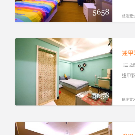
紛
機
♥
屋
房
車
揪
(Honey
間
總瀏覽19
追
咪…
Bear
好
風
且
House)
夢
去
加
暑
幻
逢
~
人
假
甲
房
不
住
彩
間
加
宿
虹
旅
款
價
不
老
式
逢甲彩虹
~
漲
屋
好
機
價
(Rainbow-
夢
車
♥
Stay)
幻
總瀏覽20
趴
加
暑
趴
人
假
GO
不
住
逢
好
加
宿
甲。