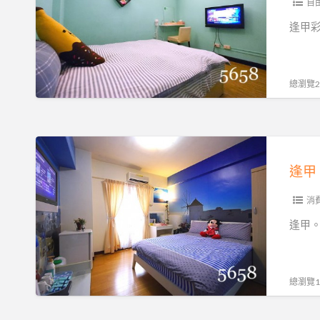
虹
自
老
逢甲彩虹
屋
(Rainbow-
Stay)
總瀏覽20
暑
假
住
逢
宿
甲。
不
哈
漲
妮
消
價
熊
逢甲。哈
唷
小
♥
屋
揪
(Honey
總瀏覽16
咪…
Bear
且
House)