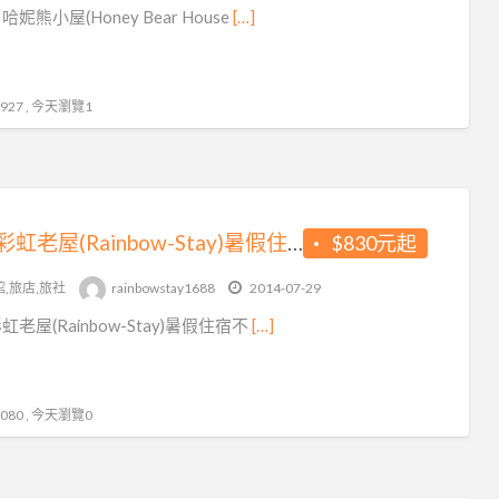
妮熊小屋(Honey Bear House
[…]
27 , 今天瀏覽1
逢甲彩虹老屋(Rainbow-Stay)暑假住宿不漲價唷♥揪咪…且加人不加價~機車趴趴GO好划算~繽紛房間好夢幻
$830元起
館,旅店,旅社
rainbowstay1688
2014-07-29
老屋(Rainbow-Stay)暑假住宿不
[…]
80 , 今天瀏覽0