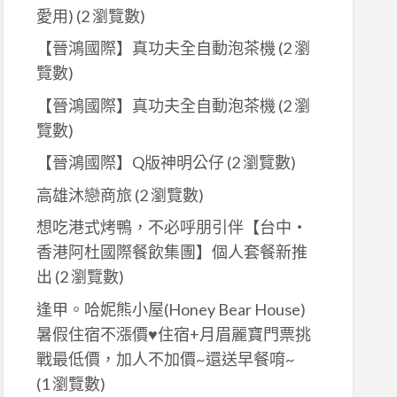
愛用)
(2 瀏覽數)
【晉鴻國際】真功夫全自動泡茶機
(2 瀏
覽數)
【晉鴻國際】真功夫全自動泡茶機
(2 瀏
覽數)
【晉鴻國際】Q版神明公仔
(2 瀏覽數)
高雄沐戀商旅
(2 瀏覽數)
想吃港式烤鴨，不必呼朋引伴【台中‧
香港阿杜國際餐飲集團】個人套餐新推
出
(2 瀏覽數)
逢甲。哈妮熊小屋(Honey Bear House)
暑假住宿不漲價♥住宿+月眉麗寶門票挑
戰最低價，加人不加價~還送早餐唷~
(1 瀏覽數)