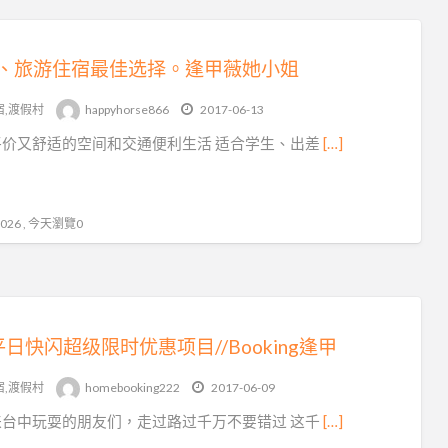
、旅游住宿最佳选择。逢甲薇她小姐
宿,渡假村
happyhorse866
2017-06-13
平价又舒适的空间和交通便利生活 适合学生、出差
[…]
26 , 今天瀏覽0
平日快闪超级限时优惠项目//Booking逢甲
宿,渡假村
homebooking222
2017-06-09
来台中玩耍的朋友们，走过路过千万不要错过 这千
[…]