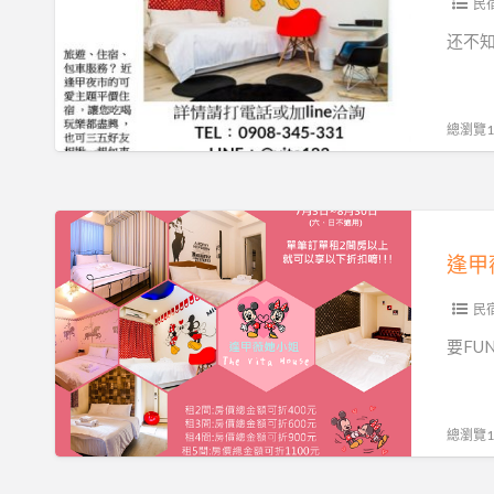
薇
民
她
还不知
小
姐
来
總瀏覽18
趟
文
青
逢
之
甲
逢甲
旅
薇
她
民
小
要FU
姐
✠
揪
總瀏覽18
团
住