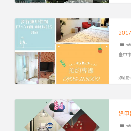
的
主
少
题
女
套
2017
心
房
臺
❡
中
逢
兒
民
甲
童
臺中
薇
藝
她
術
小
節-
總瀏覽18
姐
BOOKING
❡
逢
甲
逢
邀
甲
逢甲
您
薇
一
她
民