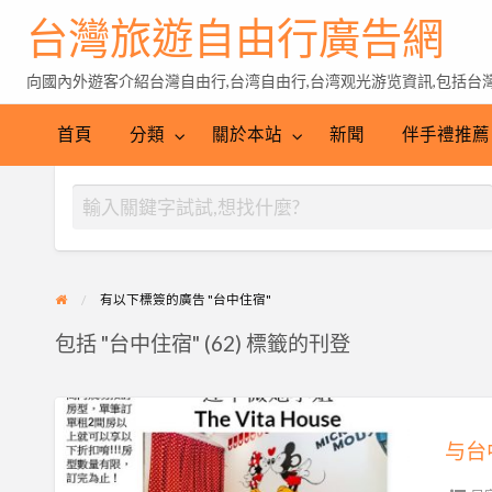
台灣旅遊自由行廣告網
向國內外遊客介紹台灣自由行,台湾自由行,台湾观光游览資訊,包括台灣特
伴
手
台
首頁
分類
關於本站
新聞
伴手禮推薦
禮
灣
推
茶
薦
有以下標簽的廣告 "台中住宿"
包括 "台中住宿" (62) 標籤的刊登
与
台
与台
中