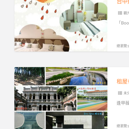
将
逢
在
甲
觀
7
平
「Bo
月
价
份
童
展
话
總瀏覽19
开
主
~
题
台
套
租
中
房
屋
租屋
Booking
「Booking
也
逢
逢
能
未
甲
甲」
租
逢甲
激
到
发
超
妳
棒
總瀏覽17