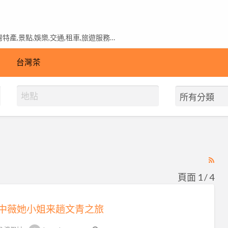
產,景點,娛樂,交通,租車,旅遊服務…
台灣茶
RS
Fe
頁面 1 / 4
for
ad
中薇她小姐来趟文青之旅
tag
台