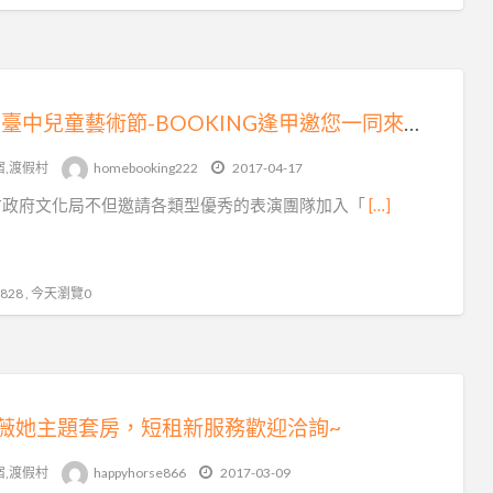
2017臺中兒童藝術節-BOOKING逢甲邀您一同來玩樂!!!
宿,渡假村
homebooking222
2017-04-17
市政府文化局不但邀請各類型優秀的表演團隊加入「
[…]
28 , 今天瀏覽0
薇她主題套房，短租新服務歡迎洽詢~
宿,渡假村
happyhorse866
2017-03-09