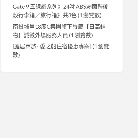
Gate 9 五線譜系列》24吋 ABS霧面輕硬
殼行李箱／旅行箱》共3色
(1 瀏覽數)
南投埔里18度C集團旗下餐廳【日高鍋
物】誠徵外場服務人員
(1 瀏覽數)
[庭居商旅~愛之船住宿優惠專案]
(1 瀏覽
數)