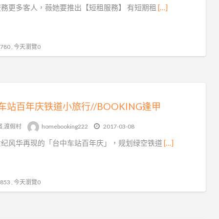
服務更多客人，薇她要推出【短租服務】 有短期租
[…]
80 , 今天瀏覽0
车站百年庆铁道小旅行//BOOKING逢甲
宿,渡假村
homebooking222
2017-03-08
世纪风华再现的「台中车站百年庆」，规划绿空铁道
[…]
53 , 今天瀏覽0