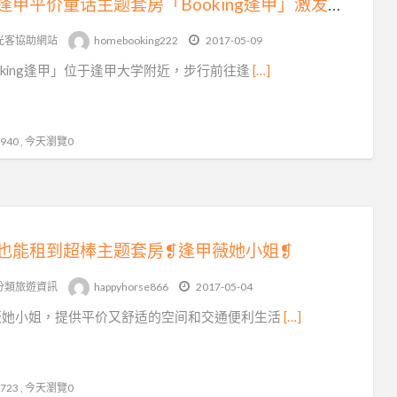
台中逢甲平价童话主题套房「Booking逢甲」激发妳的少女心
光客協助網站
homebooking222
2017-05-09
oking逢甲」位于逢甲大学附近，步行前往逢
[…]
40 , 今天瀏覽0
也能租到超棒主题套房❡逢甲薇她小姐❡
分類旅遊資訊
happyhorse866
2017-05-04
薇她小姐，提供平价又舒适的空间和交通便利生活
[…]
23 , 今天瀏覽0