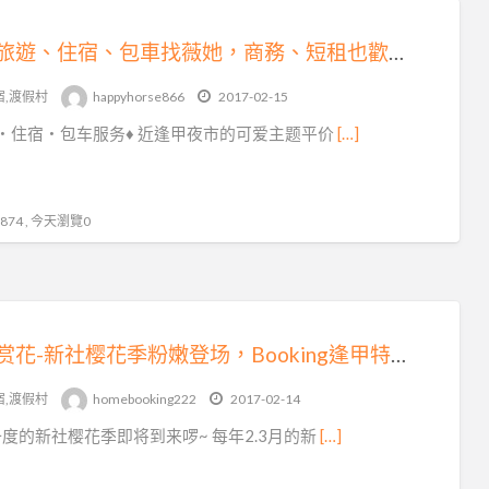
台中旅遊、住宿、包車找薇她，商務、短租也歡迎洽詢
宿,渡假村
happyhorse866
2017-02-15
‧住宿‧包车服务♦ 近逢甲夜市的可爱主题平价
[…]
74 , 今天瀏覽0
台中赏花-新社樱花季粉嫩登场，Booking逢甲特色住宿优惠中
宿,渡假村
homebooking222
2017-02-14
度的新社樱花季即将到来啰~ 每年2.3月的新
[…]