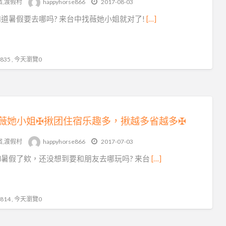
宿,渡假村
happyhorse866
2017-08-03
中
道暑假要去哪吗? 来台中找薇她小姐就对了!
[…]
住
宿
35 , 今天瀏覽0
薇她小姐✠揪团住宿乐趣多，揪越多省越多✠
宿,渡假村
happyhorse866
2017-07-03
N暑假了欸，还没想到要和朋友去哪玩吗? 来台
[…]
14 , 今天瀏覽0