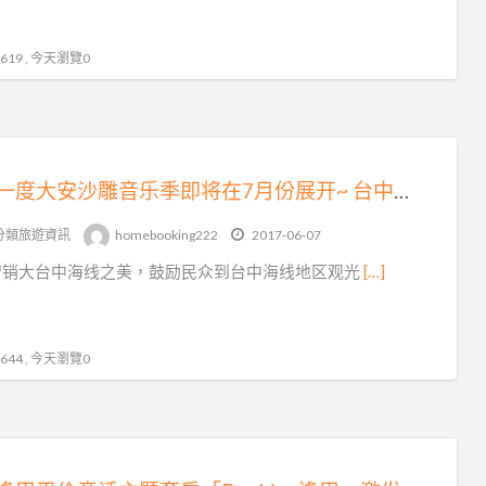
19 , 今天瀏覽0
一年一度大安沙雕音乐季即将在7月份展开~ 台中Booking逢甲
分類旅遊資訊
homebooking222
2017-06-07
营销大台中海线之美，鼓励民众到台中海线地区观光
[…]
44 , 今天瀏覽0