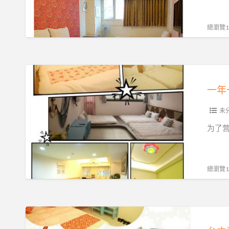
超
级
總瀏覽16
限
时
优
一
惠
年
项
一
目//Booking
度
未
逢
大
为了
甲
安
沙
雕
總瀏覽16
音
乐
季
台
即
中