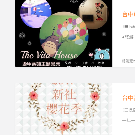
旅
台
行//BOOKING
中
逢
旅
甲
遊、
民
住
♦旅游
宿、
包
車
總瀏覽28
找
薇
她，
台
商
中
務、
赏
短
花-
民
租
新
一年一
也
社
歡