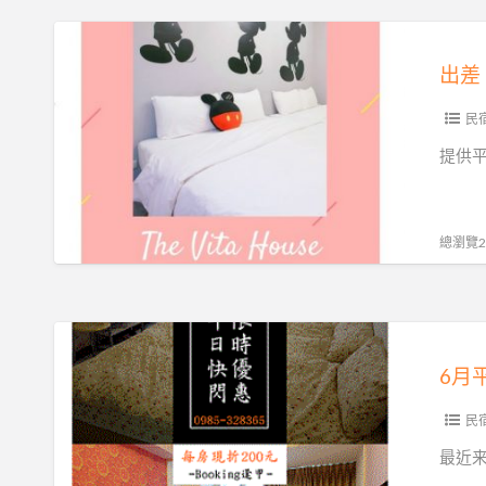
宿
出
乐
差、
出差
趣
旅
多，
游
民
揪
住
提供
越
宿
多
最
省
佳
總瀏覽20
越
选
多
择。
✠
逢
6
甲
月
6月
薇
平
她
日
民
小
快
最近
姐
闪