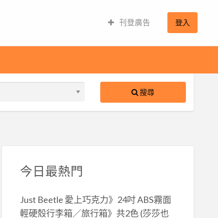
刊登廣告
登入
搜尋
S
ed
今日最熱門
Just Beetle 愛上巧克力》24吋 ABS霧面
輕硬殼行李箱／旅行箱》共2色 (莎莎也