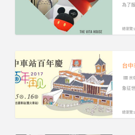
同
主
為了
來
題
玩
套
樂!!!
房，
總瀏覽17
短
租
新
台
服
中
台中
務
车
歡
站
民
迎
百
象征
洽
年
詢
庆
~
铁
總瀏覽18
道
小