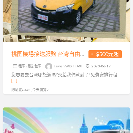
接
場
送
接
送
服
務.
台
灣
桃園機場接送服務.台灣自由行包車旅遊.小型搬家
$500元起
自
租車,接送,包車
Taiwan WISH TAXI
2020-06-19
由
您想要去台灣哪旅遊嗎?交給我們就對了!免費安排行程
行
[…]
包
總瀏覽6342 , 今天瀏覽2
車
旅
遊.
鑫
小
輪
型
企
搬