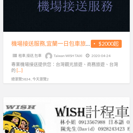
山
服
包
務,
車
宜
旅
蘭
遊、
一
日
日
機場接送服務,宜蘭一日包車旅遊
$2000起
月
包
潭
租車,接送,包車
Taiwan WISH TAXI
2020-04-24
車
包
專業機場接送提供您：台灣觀光旅遊、商務旅遊、台灣
旅
的
[…]
車
遊
總瀏覽5834 , 今天瀏覽2
旅
遊、
清
DAVID
境
車
包
隊
車
廣
旅
東