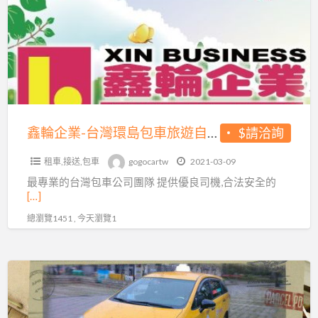
業-
日
台
遊、
灣
自
環
由
島
行、
包
個
車
鑫輪企業-台灣環島包車旅遊自由行/高雄墾丁接送
$請洽詢
人
旅
遊、
租車,接送,包車
gogocartw
2021-03-09
遊
商
最專業的台灣包車公司團隊 提供優良司機,合法安全的
自
務
[…]
由
接
總瀏覽1451 , 今天瀏覽1
行/
送
高
雄
桃
墾
園
丁
機