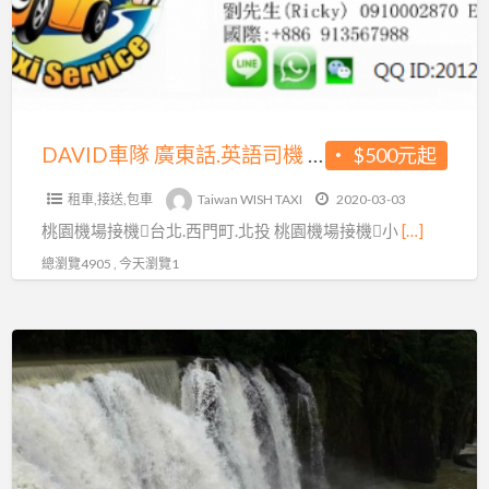
遊
話.
英
語
司
機
DAVID車隊 廣東話.英語司機 日文翻譯人員 多國旅客推薦
$500元起
日
租車,接送,包車
Taiwan WISH TAXI
2020-03-03
文
桃園機場接機台北.西門町.北投 桃園機場接機小
[…]
翻
譯
總瀏覽4905 , 今天瀏覽1
人
員
★★Wish
多
包
國
車
旅
旅
客
遊
推