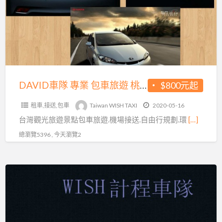
專
旅
業
遊、
包
墾
車
丁
旅
包
遊
車
桃
DAVID車隊 專業 包車旅遊 桃園機場接送
$800元起
旅
園
遊、
租車,接送,包車
Taiwan WISH TAXI
2020-05-16
機
台
台灣觀光旅遊景點包車旅遊.機場接送.自由行規劃.環
[…]
場
南
接
總瀏覽5396 , 今天瀏覽2
包
送
車
旅
機
遊、
場
阿
接
里
送