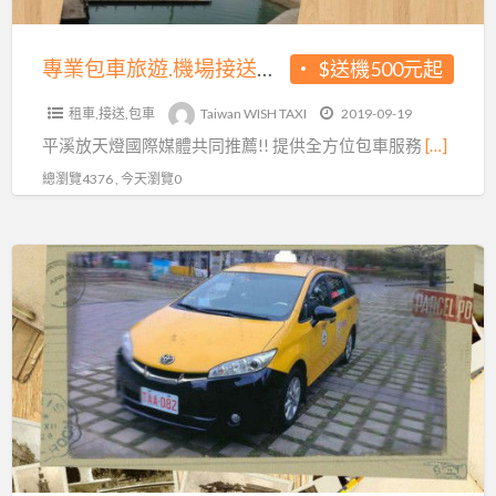
蘭
接
包
送
專業包車旅遊.機場接送服務.九份老街.平溪放天燈
$送機500元起
車,
服
機
租車,接送,包車
Taiwan WISH TAXI
2019-09-19
務.
場
平溪放天燈國際媒體共同推薦!! 提供全方位包車服務
[…]
九
接
份
總瀏覽4376 , 今天瀏覽0
送
老
街.
機
平
場
溪
接
放
送
天
服
燈
務,
包
車