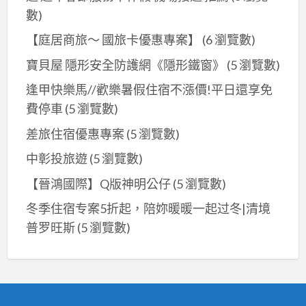
數)
【庭居商旅～ 國旅卡優惠專案】
(6 瀏覽數)
寶貝屋 隱形安全防護網《隱形鐵窗》
(5 瀏覽數)
逢甲快樂馬//歡樂暑假住宿不漲價!平日還享免
費停車
(5 瀏覽數)
差旅住宿優惠專案
(5 瀏覽數)
中彰投旅遊
(5 瀏覽數)
【晉鴻國際】Q版神明公仔
(5 瀏覽數)
冬季住宿专案5折起，陪妳暖暖一起过冬|清境
普罗旺斯
(5 瀏覽數)