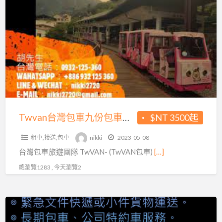
a
台
t
灣
包
車
車
九
送
份
包
車
台
Twvan台灣包車九份包車台北包車台中宜蘭 自由行 安全旅遊包車
$NT 3500起
北
租車,接送,包車
nikki
2023-05-08
包
台灣包車旅遊團隊 TwVAN- (TwVAN包車)
[…]
車
台
總瀏覽1283 , 今天瀏覽2
中
宜
Taiwan-
蘭
Hsinchu
自