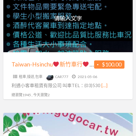
由
新
行
竹
安
車
全
行
旅
遊
五
包
人
Taiwan-Hsinchu
新竹車行
五人座、七人座、
$100.00
車
座、
租車,接送,包車
CAR777
2021-05-06
七
利通小客車租賃有限公司 叫車TEL：(03)530
[…]
人
座、
總瀏覽1945 , 今天瀏覽2
九
人
鑫
座
輪
企
一