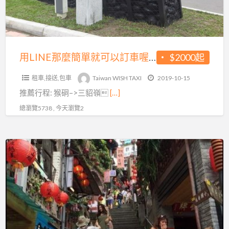
就
可
以
訂
用LINE那麼簡單就可以訂車喔!九份包車旅遊+基隆黃色小鴨
$2000起
車
租車,接送,包車
Taiwan WISH TAXI
2019-10-15
喔!
推薦行程: 猴硐–>三貂嶺
[…]
九
份
總瀏覽5738 , 今天瀏覽2
包
車
包
旅
車
遊
台
+基
灣
隆
TwVAN,
黃
台
色
北,