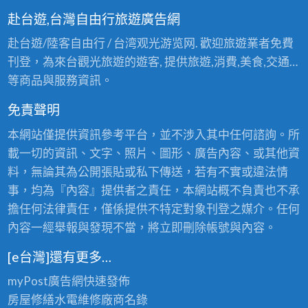
赴台遊,台灣自由行旅遊廣告網
赴台遊/陸客自由行 / 台湾观光游览网. 歡迎旅遊業者免費
刊登，為來台觀光旅遊的遊客, 提供旅遊,消費,美食,交通…
等商品與服務資訊。
免責聲明
本網站僅提供資訊參考平台，並不涉入其中任何諮詢。所
載一切的資訊、文字、照片、圖形、廣告內容、或其他資
料，無論其為公開張貼或私下傳送，若有不實或違法情
事，均為『內容』提供者之責任，本網站概不負責也不承
擔任何法律責任，僅係提供不特定對象刊登之媒介。任何
內容一經舉報與發現不當，將立即刪除帳號與內容。
[e台灣]還有更多…
myPost廣告網
快速發佈
房屋修繕
水電維修廠商名錄