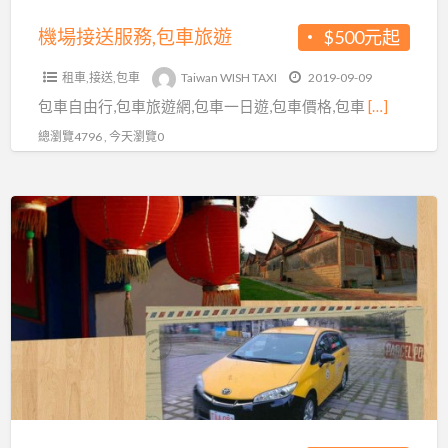
旅
遊
機場接送服務,包車旅遊
$500元起
租車,接送,包車
Taiwan WISH TAXI
2019-09-09
包車自由行,包車旅遊網,包車一日遊,包車價格,包車
[…]
總瀏覽4796 , 今天瀏覽0
WISH
計
程
車
隊
邀
您
暑
假