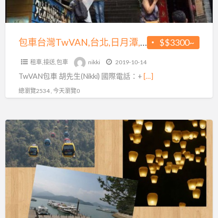
小
日
鴨
月
潭,
包車台灣TwVAN,台北,日月潭,清境包車,九份包車,十分包車,宜蘭包車,機場接送
$$3300~
清
租車,接送,包車
nikki
2019-10-14
境
TwVAN包車 胡先生(Nikki) 國際電話：+
[…]
包
車,
總瀏覽2534 , 今天瀏覽0
九
份
專
包
業
車,
包
十
車
分
旅
包
遊.
車,
機
宜
場