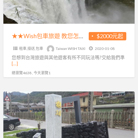
教
薦
您
怎
麼
玩
★★Wish包車旅遊 教您怎麼玩遍台灣★★
$2000元起
遍
租車,接送,包車
Taiwan WISH TAXI
2020-01-08
台
您想到台灣旅遊與其他遊客有所不同玩法嗎?交給我們準
灣
[…]
★★
總瀏覽4638 , 今天瀏覽1
用
LINE
那
麼
簡
單