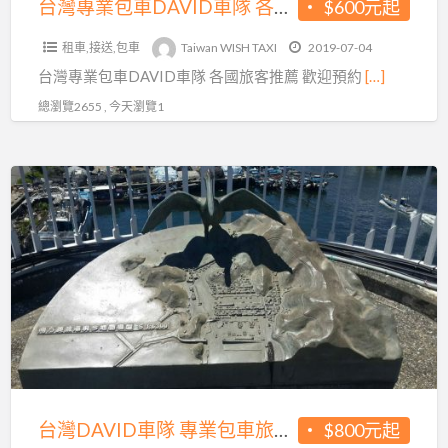
台灣專業包車DAVID車隊 各國旅客推薦
$600元起
國
租車,接送,包車
Taiwan WISH TAXI
2019-07-04
旅
台灣專業包車DAVID車隊 各國旅客推薦 歡迎預約
[…]
客
推
總瀏覽2655 , 今天瀏覽1
薦
台
灣
DAVID
車
隊
專
業
包
車
旅
台灣DAVID車隊 專業包車旅遊 機場接送 廣東話 粵語 英語司機 日文翻譯
$800元起