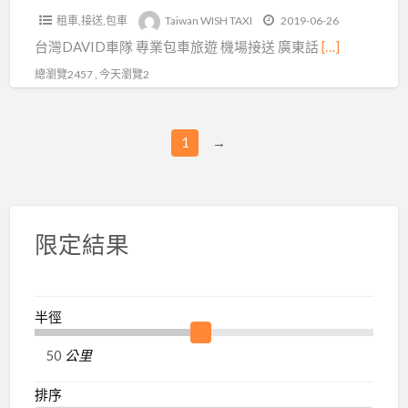
遊
租車,接送,包車
Taiwan WISH TAXI
2019-06-26
機
台灣DAVID車隊 專業包車旅遊 機場接送 廣東話
[…]
場
接
總瀏覽2457 , 今天瀏覽2
送
廣
1
→
東
話
粵
語
限定結果
英
語
司
半徑
機
日
公里
文
翻
排序