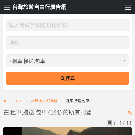
台灣旅遊自由行廣告網
搜尋
ADS
旅行社/交通票務
租車,接送,包車
在 租車,接送,包車 (161) 的所有刊登
R
F
頁面 1 / 11
f
Twvan