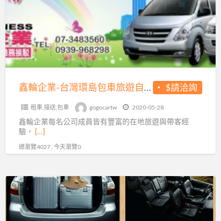
業-
家
台
灣
環
島
包
車
鑫輪企業-台灣環島包車旅遊自由行~高雄包車旅遊、墾丁包車旅遊、台南包車旅遊、阿里山包車旅遊、日月潭包車旅遊、清境包車旅遊
$請洽詢
旅
租車,接送,包車
gogocartw
2020-05-28
遊
鑫輪企業每名公司成員皆有豐富的在地旅遊與帶客經
自
驗，
[…]
由
總瀏覽4027 , 今天瀏覽0
行
~
高
DAVID
雄
車
包
隊
車