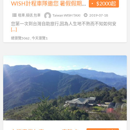
假
WISH計程車隊邀您 暑假假期暢遊九份.平溪.野柳包車旅遊
$2000起
期
租車,接送,包車
Taiwan WISH TAXI
2019-07-18
暢
您第一次到台灣自助旅行,因為人生地不熟而不知如何安
遊
[…]
九
總瀏覽5062 , 今天瀏覽1
份.
平
溪.
台
野
灣
柳
專
包
業
車
包
旅
車
遊
DAVID
車
隊
各