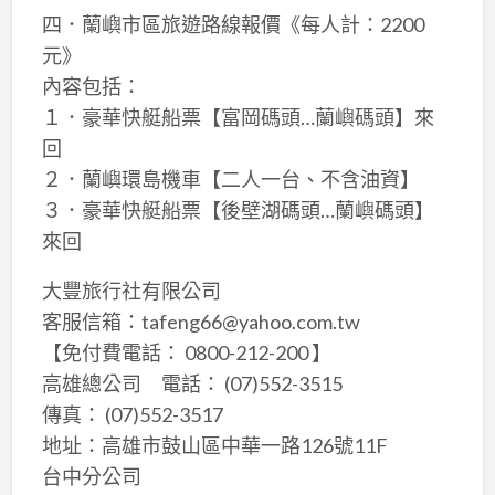
四．蘭嶼市區旅遊路線報價《每人計：2200
元》
內容包括：
１．豪華快艇船票【富岡碼頭…蘭嶼碼頭】來
回
２．蘭嶼環島機車【二人一台、不含油資】
３．豪華快艇船票【後壁湖碼頭…蘭嶼碼頭】
來回
大豐旅行社有限公司
客服信箱：tafeng66@yahoo.com.tw
【免付費電話： 0800-212-200 】
高雄總公司 電話： (07)552-3515
傳真： (07)552-3517
地址：高雄市鼓山區中華一路126號11F
台中分公司