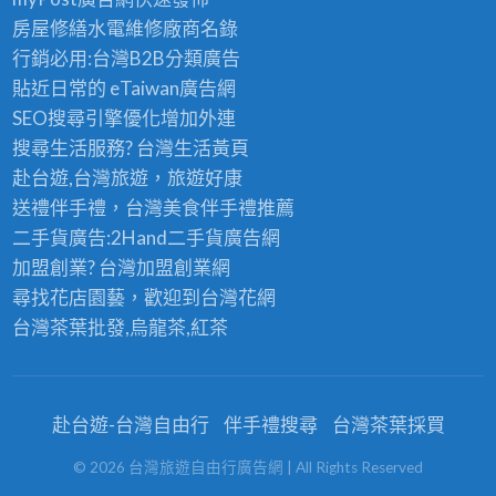
房屋修繕
水電維修廠商名錄
行銷必用:台灣B2B
分類廣告
貼近日常的
eTaiwan廣告網
SEO搜尋引擎優化
增加外連
搜尋生活服務? 台灣
生活黃頁
赴台遊,台灣旅遊
，旅遊好康
送禮伴手禮，台灣美食
伴手禮
推薦
二手貨廣告:2Hand
二手貨
廣告網
加盟創業? 台灣
加盟創業
網
尋找花店園藝，歡迎到
台灣花網
台灣茶葉批發
,烏龍茶,紅茶
赴台遊-台灣自由行
伴手禮搜尋
台灣茶葉採買
©
2026
台灣旅遊自由行廣告網
| All Rights Reserved