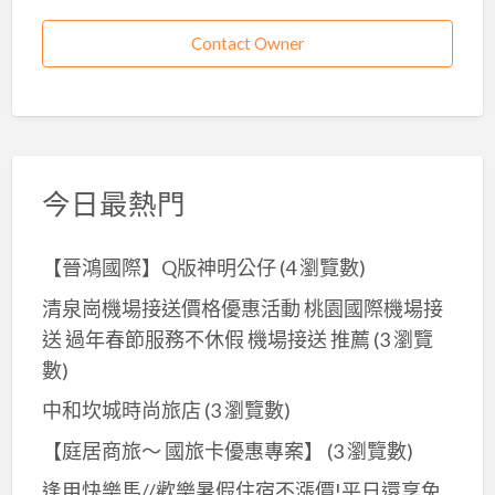
Contact Owner
今日最熱門
【晉鴻國際】Q版神明公仔
(4 瀏覽數)
清泉崗機場接送價格優惠活動 桃園國際機場接
送 過年春節服務不休假 機場接送 推薦
(3 瀏覽
數)
中和坎城時尚旅店
(3 瀏覽數)
【庭居商旅～ 國旅卡優惠專案】
(3 瀏覽數)
逢甲快樂馬//歡樂暑假住宿不漲價!平日還享免