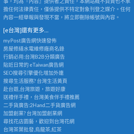
事，均為『內容』提供者之責任，本網站概不負責也不承
擔任何法律責任，僅係提供不特定對象刊登之媒介。任何
內容一經舉報與發現不當，將立即刪除帳號與內容。
[e台灣]還有更多…
myPost廣告網
快速發佈
房屋修繕
水電維修廠商名錄
行銷必用:台灣B2B
分類廣告
貼近日常的
eTaiwan廣告網
SEO搜尋引擎優化
增加外連
搜尋生活服務? 台灣
生活黃頁
赴台遊,台灣旅遊
，旅遊好康
送禮伴手禮，台灣美食
伴手禮
推薦
二手貨廣告:2Hand
二手貨
廣告網
加盟創業? 台灣
加盟創業
網
尋找花店園藝，歡迎到
台灣花網
台灣茶葉批發
,烏龍茶,紅茶