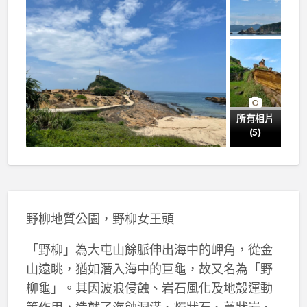
所有相片
(5)
野柳地質公園，野柳女王頭
「野柳」為大屯山餘脈伸出海中的岬角，從金
山遠眺，猶如潛入海中的巨龜，故又名為「野
柳龜」。其因波浪侵蝕、岩石風化及地殼運動
等作用，造就了海蝕洞溝、燭狀石、蕈狀岩、