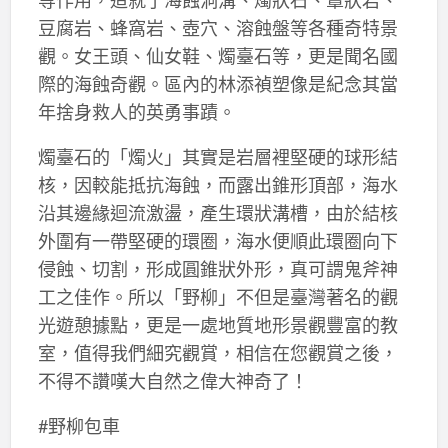
豆腐岩、蜂窩岩、壺穴、溶蝕盤等各種奇特景
觀。女王頭、仙女鞋、燭臺石等，更是聞名國
際的海蝕奇觀。區內的林添禎塑像是紀念其當
年捨身救人的英勇事蹟。
燭臺石的「燭火」其實是岩層裡堅硬的球形結
核，因較能抵抗海蝕，而露出錐形頂部，海水
沿其邊緣迴流激盪，產生環狀溝槽，由於結核
外圍有一帶堅硬的環圈，海水便順此環圈向下
侵蝕、切割，形成圓錐狀外形，真可謂鬼斧神
工之佳作。所以「野柳」不但是臺灣著名的觀
光遊憩據點，更是一處地質地形景觀豐富的教
室，值得我們細究觀賞，相信在您觀賞之後，
不得不讚嘆大自然之偉大神奇了！
#野柳包車