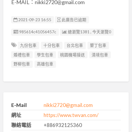
E-MAIL：nikki2720@gmail.com
2021-09-23 16:55
此廣告已逾期
廣告编號
985614c41056457c
總瀏覽1381 , 今天瀏覽0
九份包車
十分包車
台北包車
墾丁包車
婚禮包車
學生包車
桃園機場接送
清境包車
野柳包車
高雄包車
E-Mail
nikki2720@gmail.com
網址
https://www.twvan.com/
聯絡電話
+886932125360