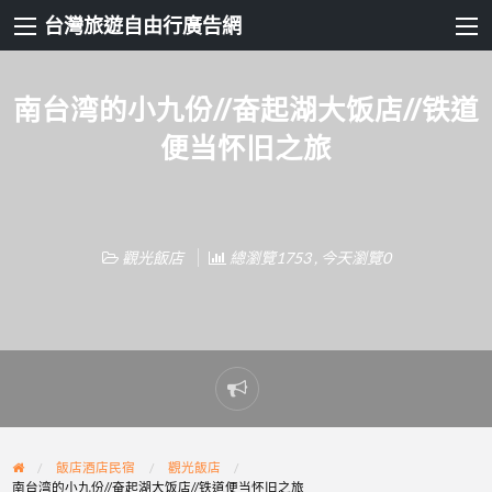
台灣旅遊自由行廣告網
南台湾的小九份//奋起湖大饭店//铁道
便当怀旧之旅
觀光飯店
總瀏覽1753 , 今天瀏覽0
Report
problem
飯店酒店民宿
觀光飯店
南台湾的小九份//奋起湖大饭店//铁道便当怀旧之旅