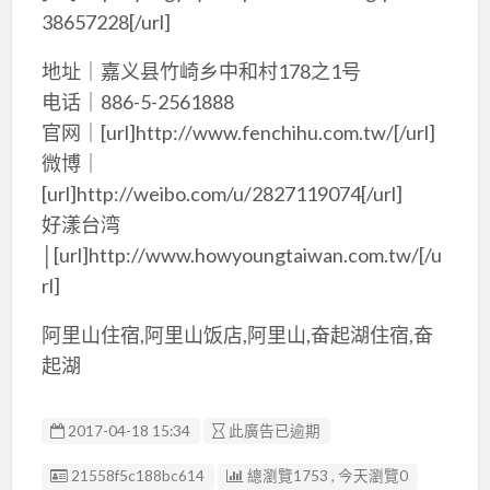
38657228[/url]
地址｜嘉义县竹崎乡中和村178之1号
电话｜886-5-2561888
官网｜[url]http://www.fenchihu.com.tw/[/url]
微博｜
[url]http://weibo.com/u/2827119074[/url]
好漾台湾
│[url]http://www.howyoungtaiwan.com.tw/[/u
rl]
阿里山住宿,阿里山饭店,阿里山,奋起湖住宿,奋
起湖
2017-04-18 15:34
此廣告已逾期
廣告编號
21558f5c188bc614
總瀏覽1753 , 今天瀏覽0