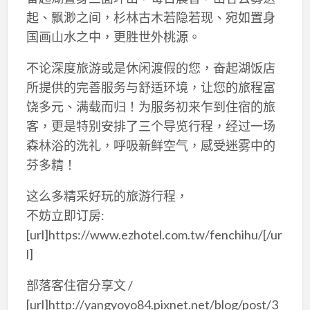
起、飘渺之间，杉林古木若隐若现、宛如置身
国画山水之中，更胜世外桃源。
不论深度旅游或是休闲渡假的您，奋起湖饭店
所提供的完善服务与舒适环境，让您的旅程富
饶多元、满载而归！为服务初来乍到住宿的旅
客，更是特别安排了三个导览行程，经过一场
森林浴的洗礼，呼吸新鲜空气，感受迷雾中的
芬多精！
这么多精采好玩的旅游行程，
不妨立即订房:
[url]https://www.ezhotel.com.tw/fenchihu/[/ur
l]
部落客住宿分享文 /
[url]http://yangyoyo84.pixnet.net/blog/post/3