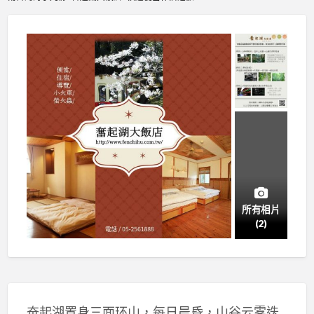
所有相片
(2)
奋起湖置身三面环山，每日晨昏，山谷云雾迭