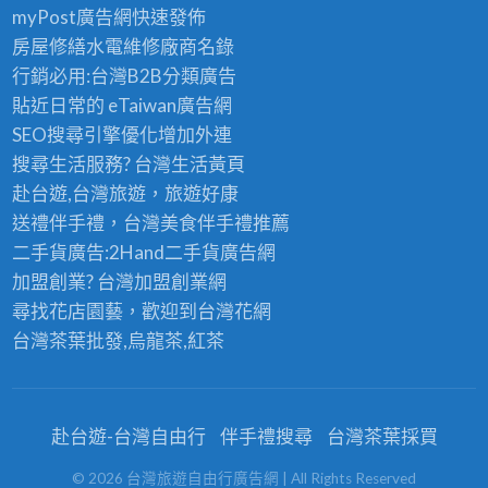
myPost廣告網
快速發佈
房屋修繕
水電維修廠商名錄
行銷必用:台灣B2B
分類廣告
貼近日常的
eTaiwan廣告網
SEO搜尋引擎優化
增加外連
搜尋生活服務? 台灣
生活黃頁
赴台遊,台灣旅遊
，旅遊好康
送禮伴手禮，台灣美食
伴手禮
推薦
二手貨廣告:2Hand
二手貨
廣告網
加盟創業? 台灣
加盟創業
網
尋找花店園藝，歡迎到
台灣花網
台灣茶葉批發
,烏龍茶,紅茶
赴台遊-台灣自由行
伴手禮搜尋
台灣茶葉採買
©
2026
台灣旅遊自由行廣告網
| All Rights Reserved